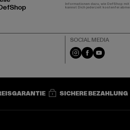
Informationen dazu, wie DefShop mit 
 DefShop
kannst Dich jederzeit kostenfei abme
e
Instagram
Facebook
YouTube
REISGARANTIE
SICHERE BEZAHLUNG