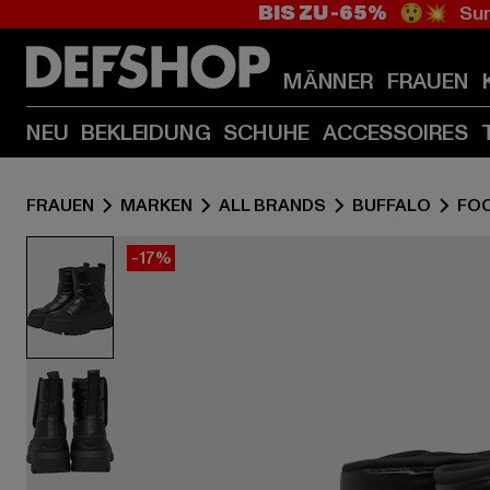
BIS ZU -65%
😲💥 Sum
MÄNNER
FRAUEN
NEU
BEKLEIDUNG
SCHUHE
ACCESSOIRES
FRAUEN
MARKEN
ALL BRANDS
BUFFALO
FO
-17%