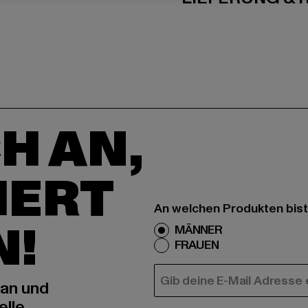
H AN,
IERT
An welchen Produkten bist
N!
MÄNNER
FRAUEN
E-MAIL
 an und
elle