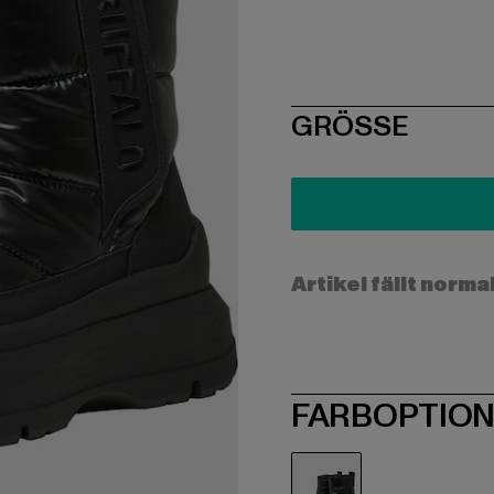
SIZE
GRÖSSE
Artikel fällt norma
FARBOPTIO