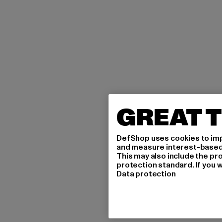
GREAT T
DefShop uses cookies to imp
and measure interest-based c
This may also include the pr
protection standard. If you w
Data protection