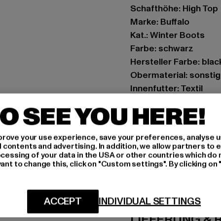
Schafthöhe: High Top
Marke: Buffalo
Kat.: Winter Boots
Farbe: schwarz
Hersteller Farbe: blac
Obermaterial: sonstig
Innenfutter: Textil
Art.Nr: 1270151-00007
O SEE YOU HERE!
Hersteller: Buffalo B
rove your use experience, save your preferences, analyse u
Schanzenstraße 41 | 5
ontents and advertising. In addition, we allow partners to e
ocessing of your data in the USA or other countries which do 
ant to change this, click on "Custom settings". By clicking on 
GRÖSSE 
PFLEGEHINWE
ACCEPT
INDIVIDUAL SETTINGS
LIEFERUNG &