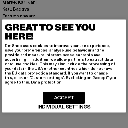
Marke: Karl Kani
Kat.: Baggys
Farbe: schwarz
Hersteller Farbe: black
GREAT TO SEE YOU
Materialzusammensetzung: 100% Baumwolle
HERE!
Art.Nr: KW261-027-00007
DefShop uses cookies to improve your use experience,
Hersteller: Urban Styles Agency GmbH & Co. KG |
save your preferences, analyse use behaviour and to
provide and measure interest-based contents and
agentur@urbanstylesagency.com
advertising. In addition, we allow partners to extract data
Schanzenstraße 41 | 51063 Köln | DE
or to use cookies. This may also include the processing of
your data in the USA or other countries which do not have
the EU data protection standard. If you want to change
this, click on "Custom settings". By clicking on "Accept" you
agree to this.
Data protection
GRÖSSE & PASSFORM
PFLEGEHINWEISE
ACCEPT
INDIVIDUAL SETTINGS
LIEFERUNG & RÜCKGABE