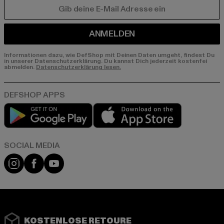
E-MAIL
ANMELDEN
Informationen dazu, wie DefShop mit Deinen Daten umgeht, findest Du
in unserer Datenschutzerklärung. Du kannst Dich jederzeit kostenfei
abmelden.
Datenschutzerklärung lesen.
Play market
App store
Instagram
Facebook
YouTube
KOSTENLOSE RETOURE