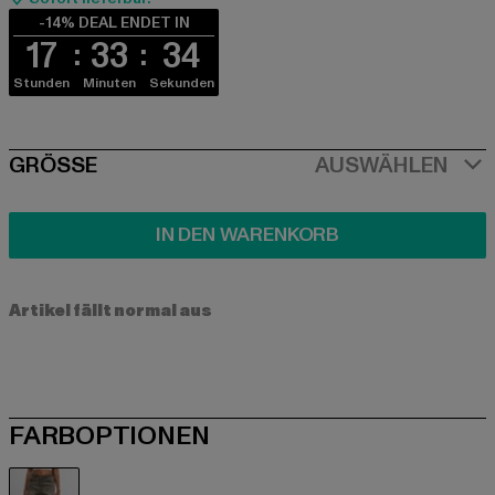
-14% DEAL ENDET IN
17
33
33
Stunden
Minuten
Sekunden
SIZE
GRÖSSE
AUSWÄHLEN
IN DEN WARENKORB
Artikel fällt normal aus
FARBOPTIONEN