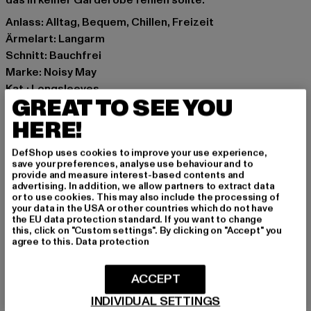
das in keiner Garderobe fehlen sollte.
Anlass: Alltag, Bequem, Chillen, Freizeit
Ärmelart: Langarm
Schnitt: Bauchfrei
Marke: Noisy May
Kat.: Longsleeves
GREAT TO SEE YOU
Farbe: grau
Hersteller Farbe: lightgrey
HERE!
Materialzusammensetzung: 95% Baumwolle, 5%
DefShop uses cookies to improve your use experience,
Elasthan
save your preferences, analyse use behaviour and to
Art.Nr: 27021336-00143
provide and measure interest-based contents and
advertising. In addition, we allow partners to extract data
or to use cookies. This may also include the processing of
Hersteller: Bestseller Textilhandels GmbH |
your data in the USA or other countries which do not have
the EU data protection standard. If you want to change
info@bestseller.com
this, click on "Custom settings". By clicking on "Accept" you
Schöneberger Straße 15 | 10963 Berlin | DE
agree to this.
Data protection
ACCEPT
GRÖSSE & PASSFORM
INDIVIDUAL SETTINGS