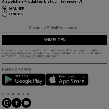
An welchen Produkten bist du interessiert?
MÄNNER
FRAUEN
E-MAIL
ANMELDEN
Informationen dazu, wie DefShop mit Deinen Daten umgeht, findest Du
in unserer Datenschutzerklärung. Du kannst Dich jederzeit kostenfei
abmelden.
Datenschutzerklärung lesen.
Play market
App store
Instagram
Facebook
YouTube