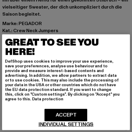
ihn über einem Hemd für einen gekonnten Stilbruch – ein
vielseitiger Sweater, der dich unkompliziert durch die
Saison begleitet.
Marke: PEGADOR
Kat.: Crew Neck Jumpers
Farbe: blau
GREAT TO SEE YOU
Hersteller Farbe: indigo navy
HERE!
Materialzusammensetzung: 75% Polyacryl, 22%
Polyester, 3% Elasthan
DefShop uses cookies to improve your use experience,
Art.Nr: PGDR-6270-23114
save your preferences, analyse use behaviour and to
provide and measure interest-based contents and
advertising. In addition, we allow partners to extract data
Hersteller: The Mad Agency GmbH |
or to use cookies. This may also include the processing of
your data in the USA or other countries which do not have
info@themad.agency
the EU data protection standard. If you want to change
Hollefeldstraße 16 | 48282 Emsdetten | DE
this, click on "Custom settings". By clicking on "Accept" you
agree to this.
Data protection
GRÖSSE & PASSFORM
ACCEPT
INDIVIDUAL SETTINGS
PFLEGEHINWEISE