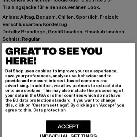
mit einem schlichten Hoodie oder einem Retro-
Trainingsjacke für einen souveränen Look.
Anlass: Alltag, Bequem, Chillen, Sportlich, Freizeit
Verschlussarten: Kordelzug
Details: Brandlogo, Gesäßtaschen, Einschubtaschen
Schnitt: Regulär
Marke: Sergio Tacchini
GREAT TO SEE YOU
Kat.: Jogginghosen
HERE!
Farbe: braun
Hersteller Farbe: bracken/gardenia
DefShop uses cookies to improve your use experience,
Materialzusammensetzung: 100% Nylon
save your preferences, analyse use behaviour and to
provide and measure interest-based contents and
Art.Nr: ST40844-22119
advertising. In addition, we allow partners to extract data
or to use cookies. This may also include the processing of
your data in the USA or other countries which do not have
Hersteller: Movin SARL |
help@sergiotacchini.com
the EU data protection standard. If you want to change
RN8 Quartier Rousselot 975 Terre de Granace | 13400
this, click on "Custom settings". By clicking on "Accept" you
agree to this.
Data protection
Aubagne | FR
ACCEPT
GRÖSSE & PASSFORM
INDIVIDUAL SETTINGS