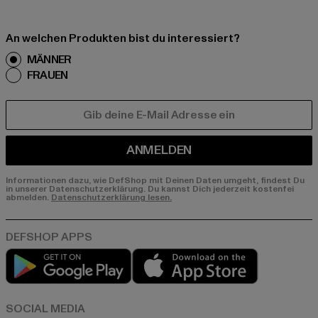
An welchen Produkten bist du interessiert?
MÄNNER
FRAUEN
E-MAIL
ANMELDEN
Informationen dazu, wie DefShop mit Deinen Daten umgeht, findest Du
in unserer Datenschutzerklärung. Du kannst Dich jederzeit kostenfei
abmelden.
Datenschutzerklärung lesen.
Play market
App store