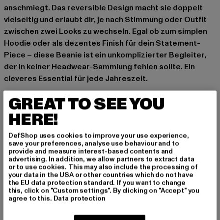
anschmiegt. Das reversible Design macht sie doppelt
vielseitig und erlaubt dir, je nach Stimmung oder Outfit
zwischen zwei Looks zu wechseln. Egal ob zum simplen
Hoodie oder als dezentes Finish für dein Statement-
Piece – diese Beanie ist ein unkomplizierter Begleiter,
der in keiner Headwear-Sammlung fehlen sollte. Ein
cleveres Essential für jede Jahreszeit.
Anlass: Alltag
GREAT TO SEE YOU
Funktionalität: wendbar (reversible)
HERE!
Marke: MSTRDS
Kat.: Beanies
DefShop uses cookies to improve your use experience,
Farbe: blau
save your preferences, analyse use behaviour and to
provide and measure interest-based contents and
Hersteller Farbe: tur/nvy
advertising. In addition, we allow partners to extract data
Materialzusammensetzung: 95% Baumwolle, 5%
or to use cookies. This may also include the processing of
your data in the USA or other countries which do not have
Elasthan
the EU data protection standard. If you want to change
Art.Nr: 10377-00921
this, click on "Custom settings". By clicking on "Accept" you
agree to this.
Data protection
Hersteller: Masterdis GmbH |
info@masterdis.com