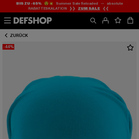
BIS ZU -65%
😲💥 Summer Sale Reloaded — absolute
Zum
Zum
RABATTESKALATION ❯❯
ZUM SALE
❮❮
Inhalt
Fußzeile
springen
springen
ZURÜCK
-44%