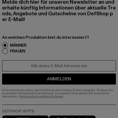
Melde dich hier für unseren Newsletter an und
erhalte künftig Informationen über aktuelle Tre
nds, Angebote und Gutscheine von DefShop p
er E-Mail!
An welchen Produkten bist du interessiert?
MÄNNER
FRAUEN
E-MAIL
ANMELDEN
Informationen dazu, wie DefShop mit Deinen Daten umgeht, findest Du
in unserer Datenschutzerklärung. Du kannst Dich jederzeit kostenfei
abmelden.
Datenschutzerklärung lesen.