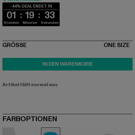
-44% DEAL ENDET IN
01
19
33
Stunden
Minuten
Sekunden
SIZE
GRÖSSE
ONE SIZE
IN DEN WARENKORB
Artikel fällt normal aus
FARBOPTIONEN