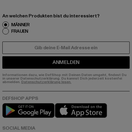
An welchen Produkten bist du interessiert?
MÄNNER
FRAUEN
E-MAIL
ANMELDEN
Informationen dazu, wie DefShop mit Deinen Daten umgeht, findest Du
in unserer Datenschutzerklärung. Du kannst Dich jederzeit kostenfei
abmelden.
Datenschutzerklärung lesen.
Play market
App store