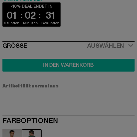
-10% DEAL ENDET IN
01
02
30
Stunden
Minuten
Sekunden
SIZE
GRÖSSE
AUSWÄHLEN
IN DEN WARENKORB
Artikel fällt normal aus
FARBOPTIONEN