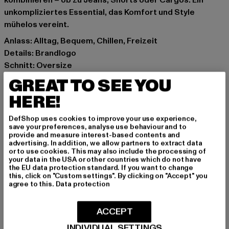
kombinieren – ob zu Jeans, Shorts oder Cargos. Ein
unkompliziertes Essential, das Komfort und Style
mühelos vereint.
Anlass: Alltag, Bequem, Chillen, Freizeit
Details: Brandlogo
Schnitt: Oversize
Marke: PEGADOR
GREAT TO SEE YOU
Kat.: T-Shirts
HERE!
Farbe: grün
Hersteller Farbe: washed solid green
DefShop uses cookies to improve your use experience,
Materialzusammensetzung: 100% Baumwolle
save your preferences, analyse use behaviour and to
provide and measure interest-based contents and
Art.Nr: PGDR6832-23199
advertising. In addition, we allow partners to extract data
or to use cookies. This may also include the processing of
your data in the USA or other countries which do not have
Hersteller: The Mad Agency GmbH |
the EU data protection standard. If you want to change
info@themad.agency
this, click on "Custom settings". By clicking on "Accept" you
agree to this.
Data protection
Hollefeldstraße 16 | 48282 Emsdetten | DE
ACCEPT
GRÖSSE & PASSFORM
INDIVIDUAL SETTINGS