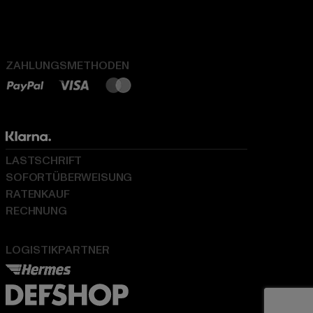
ZAHLUNGSMETHODEN
LASTSCHRIFT
SOFORTÜBERWEISUNG
RATENKAUF
RECHNUNG
LOGISTIKPARTNER