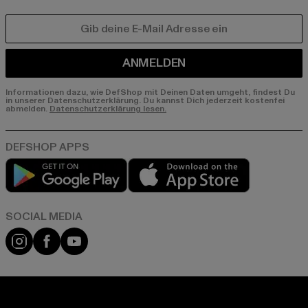
E-MAIL
ANMELDEN
Informationen dazu, wie DefShop mit Deinen Daten umgeht, findest Du
in unserer Datenschutzerklärung. Du kannst Dich jederzeit kostenfei
abmelden.
Datenschutzerklärung lesen.
Play market
App store
Instagram
Facebook
YouTube