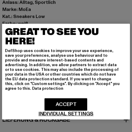
Anlass: Alltag, Sportlich
Marke: MoEa
Kat.: Sneakers Low
Farbe: weiß
GREAT TO SEE YOU
Hersteller Farbe: white/blue
Obermaterial: sonstiges Material
HERE!
Innenfutter: Textil
DefShop uses cookies to improve your use experience,
Art.Nr: BASGN806-02695
save your preferences, analyse use behaviour and to
provide and measure interest-based contents and
advertising. In addition, we allow partners to extract data
Hersteller: MOEA SAS |
Support@moea.io
or to use cookies. This may also include the processing of
RUE DES HALLES 15 | 75001 Paris | FR
your data in the USA or other countries which do not have
the EU data protection standard. If you want to change
this, click on "Custom settings". By clicking on "Accept" you
agree to this.
Data protection
GRÖSSE & PASSFORM
ACCEPT
PFLEGEHINWEISE
INDIVIDUAL SETTINGS
LIEFERUNG & RÜCKGABE