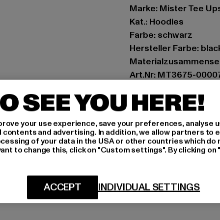
Marke: Mister Tee Up
Kat.: Hoodies
Farbe: schwarz
Hersteller Farbe: blac
Materialzusammenset
Art.Nr: MT3675-0000
O SEE YOU HERE!
Hersteller: TB Intern
Dr.-Robert-Murjahn-S
rove your use experience, save your preferences, analyse u
ontents and advertising. In addition, we allow partners to e
ocessing of your data in the USA or other countries which do 
GRÖSSE 
ant to change this, click on "Custom settings". By clicking on 
PFLEGEHINWE
ACCEPT
INDIVIDUAL SETTINGS
LIEFERUNG &