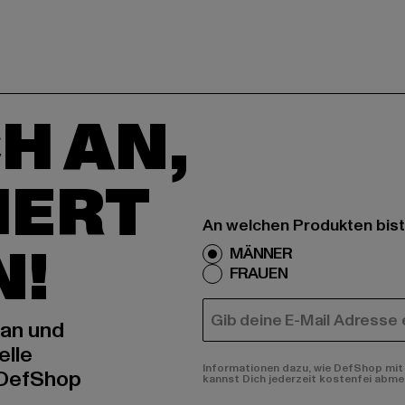
H AN,
IERT
An welchen Produkten bist
N!
MÄNNER
FRAUEN
E-MAIL
 an und
elle
Informationen dazu, wie DefShop mit 
 DefShop
kannst Dich jederzeit kostenfei abme