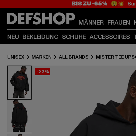
BIS ZU -65%
😲💥 Sum
MÄNNER
FRAUEN
NEU
BEKLEIDUNG
SCHUHE
ACCESSOIRES
UNISEX
MARKEN
ALL BRANDS
MISTER TEE UPS
-23%