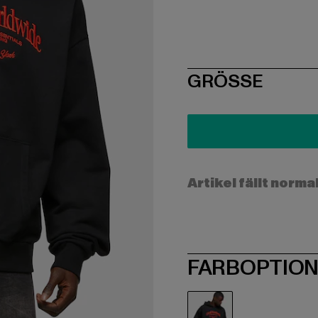
SIZE
GRÖSSE
Artikel fällt norma
FARBOPTIO