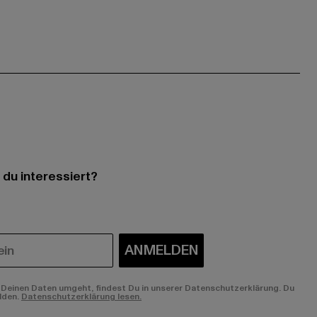
 du interessiert?
ANMELDEN
Deinen Daten umgeht, findest Du in unserer Datenschutzerklärung. Du
lden.
Datenschutzerklärung lesen.