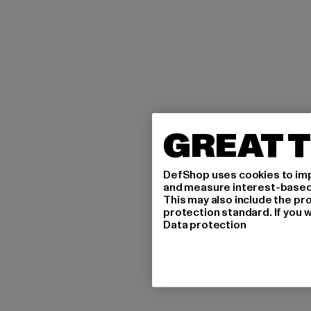
GREAT T
DefShop uses cookies to imp
and measure interest-based c
This may also include the pr
protection standard. If you w
Data protection