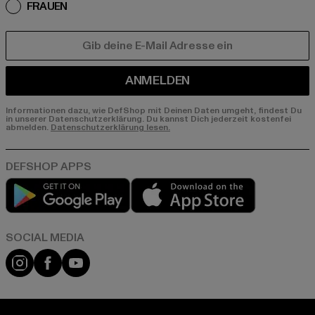
FRAUEN
E-MAIL
ANMELDEN
Informationen dazu, wie DefShop mit Deinen Daten umgeht, findest Du
in unserer Datenschutzerklärung. Du kannst Dich jederzeit kostenfei
abmelden.
Datenschutzerklärung lesen.
Play market
App store
Instagram
Facebook
YouTube