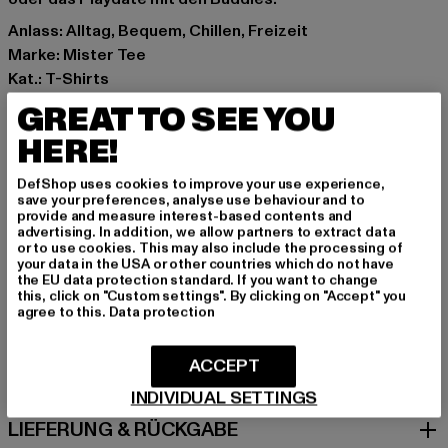
Anlass: Alltag, Bequem, Chillen, Freizeit
Marke: Mister Tee
Kat.: T-Shirts
Farbe: blau
GREAT TO SEE YOU
Hersteller Farbe: vintageblue
HERE!
Materialzusammensetzung: 100% Baumwolle
Art.Nr: MTK286-02428
DefShop uses cookies to improve your use experience,
save your preferences, analyse use behaviour and to
provide and measure interest-based contents and
Hersteller: TB International GmbH |
info@tbint.de
advertising. In addition, we allow partners to extract data
Dr.-Robert-Murjahn-Straße 7 | 64372 Ober-Ramstadt |
or to use cookies. This may also include the processing of
your data in the USA or other countries which do not have
DE
the EU data protection standard. If you want to change
this, click on "Custom settings". By clicking on "Accept" you
agree to this.
Data protection
GRÖSSE & PASSFORM
ACCEPT
PFLEGEHINWEISE
INDIVIDUAL SETTINGS
LIEFERUNG & RÜCKGABE