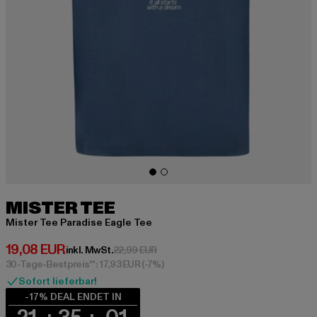
MISTER TEE
Mister Tee Paradise Eagle Tee
Derzeitiger Preis: 19,08 EUR
19,08 EUR
Aktionspreis: 22,99 EUR
inkl. MwSt.
22,99 EUR
30-Tage-Bestpreis**: 17,93 EUR
(-7%)
Sofort lieferbar!
-17% DEAL ENDET IN