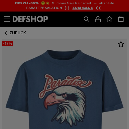
BIS ZU -65%
😲💥 Summer Sale Reloaded — absolute
Zum
Zum
RABATTESKALATION ❯❯
ZUM SALE
❮❮
Inhalt
Fußzeile
springen
springen
ZURÜCK
-17%