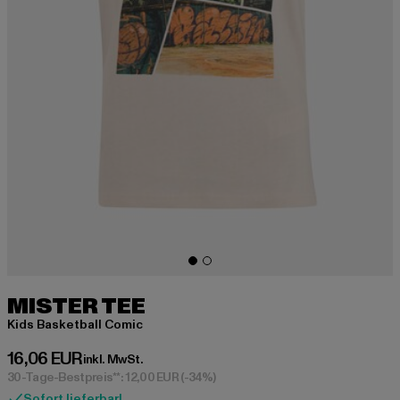
MISTER TEE
Kids Basketball Comic
Derzeitiger Preis: 16,06 EUR
16,06 EUR
inkl. MwSt.
30-Tage-Bestpreis**: 12,00 EUR
(-34%)
Sofort lieferbar!