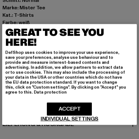
Schnitt: Normal
Marke: Mister Tee
Kat.: T-Shirts
Farbe: weiß
GREAT TO SEE YOU
Hersteller Farbe: marshmallow
Materialzusammensetzung: 100% Baumwolle
HERE!
Art.Nr: MTK264-06087
DefShop uses cookies to improve your use experience,
save your preferences, analyse use behaviour and to
Hersteller: TB International GmbH |
info@tbint.de
provide and measure interest-based contents and
Dr.-Robert-Murjahn-Straße 7 | 64372 Ober-Ramstadt |
advertising. In addition, we allow partners to extract data
or to use cookies. This may also include the processing of
DE
your data in the USA or other countries which do not have
the EU data protection standard. If you want to change
this, click on "Custom settings". By clicking on "Accept" you
agree to this.
Data protection
GRÖSSE & PASSFORM
ACCEPT
PFLEGEHINWEISE
INDIVIDUAL SETTINGS
LIEFERUNG & RÜCKGABE