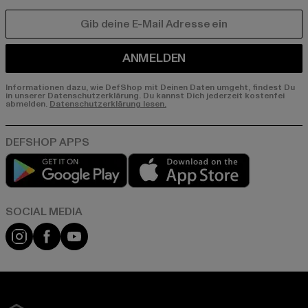
E-MAIL
ANMELDEN
Informationen dazu, wie DefShop mit Deinen Daten umgeht, findest Du
in unserer Datenschutzerklärung. Du kannst Dich jederzeit kostenfei
abmelden.
Datenschutzerklärung lesen.
Play market
App store
Instagram
Facebook
YouTube