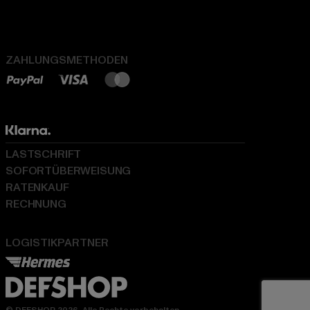
ZAHLUNGSMETHODEN
LASTSCHRIFT
SOFORTÜBERWEISUNG
RATENKAUF
RECHNUNG
LOGISTIKPARTNER