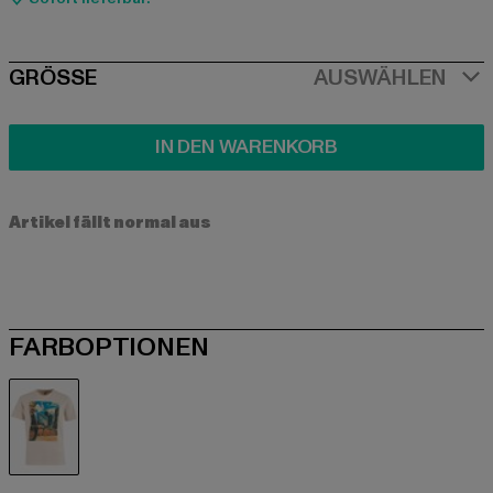
SIZE
GRÖSSE
AUSWÄHLEN
IN DEN WARENKORB
Artikel fällt normal aus
FARBOPTIONEN
weiß