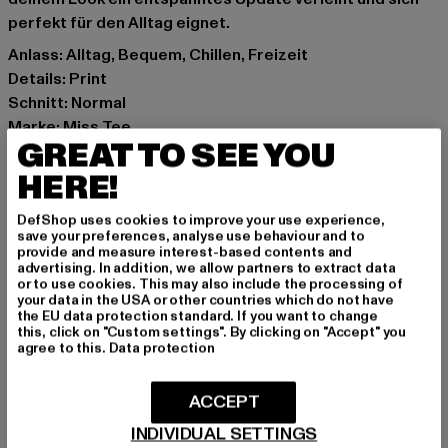
perfekt für den Alltag eignet.
Anlass: Alltag, Bequem, Chillen, Freizeit
Details: Print
Schnitt: Normal
Marke: Miss Tee
GREAT TO SEE YOU
Kat.: T-Shirts
Farbe: weiß
HERE!
Hersteller Farbe: white
DefShop uses cookies to improve your use experience,
Materialzusammensetzung: 100% Baumwolle
save your preferences, analyse use behaviour and to
Art.Nr: MST245-00220
provide and measure interest-based contents and
advertising. In addition, we allow partners to extract data
or to use cookies. This may also include the processing of
Hersteller: TB International GmbH |
info@tbint.de
your data in the USA or other countries which do not have
the EU data protection standard. If you want to change
Dr.-Robert-Murjahn-Straße 7 | 64372 Ober-Ramstadt |
this, click on "Custom settings". By clicking on "Accept" you
DE
agree to this.
Data protection
ACCEPT
GRÖSSE & PASSFORM
INDIVIDUAL SETTINGS