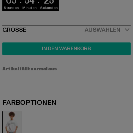
05
54
25
Stunden
Minuten
Sekunden
SIZE
GRÖSSE
AUSWÄHLEN
IN DEN WARENKORB
Artikel fällt normal aus
FARBOPTIONEN