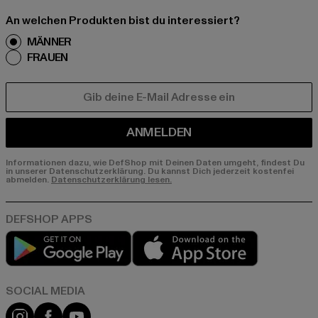
An welchen Produkten bist du interessiert?
MÄNNER
FRAUEN
E-MAIL
ANMELDEN
Informationen dazu, wie DefShop mit Deinen Daten umgeht, findest Du
in unserer Datenschutzerklärung. Du kannst Dich jederzeit kostenfei
abmelden.
Datenschutzerklärung lesen.
Play market
App store
Instagram
Facebook
YouTube