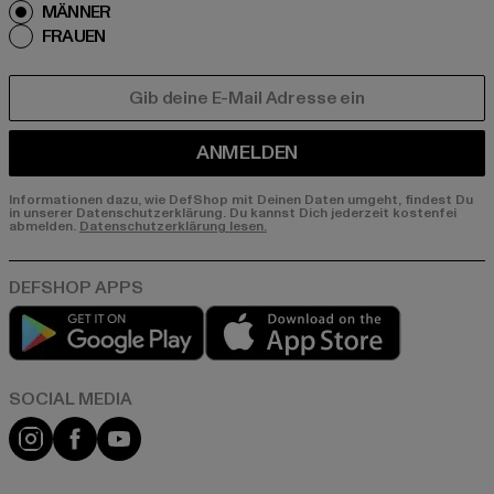
MÄNNER
FRAUEN
E-MAIL
ANMELDEN
Informationen dazu, wie DefShop mit Deinen Daten umgeht, findest Du
in unserer Datenschutzerklärung. Du kannst Dich jederzeit kostenfei
abmelden.
Datenschutzerklärung lesen.
Play market
App store
Instagram
Facebook
YouTube