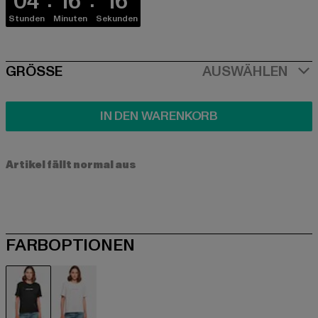
04
16
16
Stunden
Minuten
Sekunden
SIZE
GRÖSSE
AUSWÄHLEN
IN DEN WARENKORB
Artikel fällt normal aus
FARBOPTIONEN