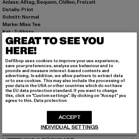
Anlass: Alltag, Bequem, Chillen, Freizeit
Details: Print
Schnitt: Normal
Marke: Miss Tee
Kat.: T-Shirts
GREAT TO SEE YOU
Farbe: schwarz
Hersteller Farbe: black
HERE!
Materialzusammensetzung: 100% Baumwolle
DefShop uses cookies to improve your use experience,
Art.Nr: MST184-00007
save your preferences, analyse use behaviour and to
provide and measure interest-based contents and
advertising. In addition, we allow partners to extract data
Hersteller: TB International GmbH |
info@tbint.de
or to use cookies. This may also include the processing of
Dr.-Robert-Murjahn-Straße 7 | 64372 Ober-Ramstadt |
your data in the USA or other countries which do not have
the EU data protection standard. If you want to change
DE
this, click on "Custom settings". By clicking on "Accept" you
agree to this.
Data protection
GRÖSSE & PASSFORM
ACCEPT
PFLEGEHINWEISE
INDIVIDUAL SETTINGS