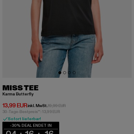
MISS TEE
Karma Butterfly
Derzeitiger Preis: 13,99 EUR
13,99 EUR
Aktionspreis: 19,99 EUR
inkl. MwSt.
19,99 EUR
30-Tage-Bestpreis**: 13,99 EUR
Sofort lieferbar!
-30% DEAL ENDET IN