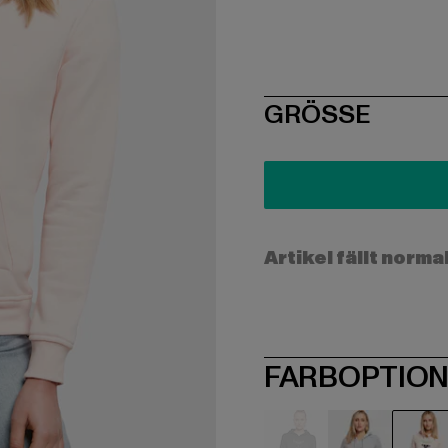
SIZE
GRÖSSE
Artikel fällt norma
FARBOPTIO