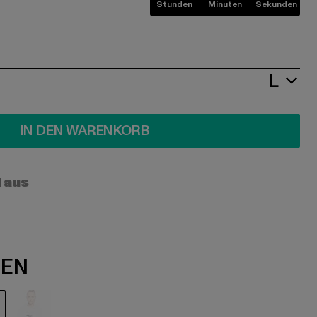
Stunden
Minuten
Sekunden
L
IN DEN WARENKORB
l aus
NEN