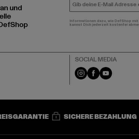
E-MAIL
 an und
elle
Informationen dazu, wie DefShop mit 
 DefShop
kannst Dich jederzeit kostenfei abme
e
Instagram
Facebook
YouTube
REISGARANTIE
SICHERE BEZAHLUNG