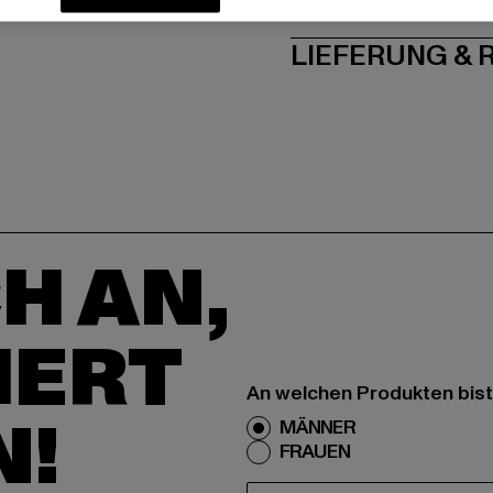
PFLEGEHINWE
LIEFERUNG &
H AN,
IERT
An welchen Produkten bist
N!
MÄNNER
FRAUEN