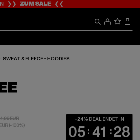
ION ❯❯
ZUM SALE
❮❮
SWEAT & FLEECE - HOODIES
EE
 34,19 EUR
Aktionspreis: 44,99 EUR
4,99 EUR
-24% DEAL ENDET IN
 EUR
(-100%)
05
41
27