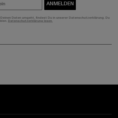
ANMELDEN
Deinen Daten umgeht, findest Du in unserer Datenschutzerklärung. Du
lden.
Datenschutzerklärung lesen.