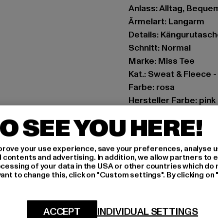
Anlass: Alltag, Bequem,
Ärmelart: Langarm
Details: Kängurutasch
Schnitt: Normal
Marke: Miss Tee
Kat.: Sweat & Fleece 
Farbe: rosa
Hersteller Farbe: pink
Materialzusammenset
O SEE YOU HERE!
Art.Nr: MST043-0018
rove your use experience, save your preferences, analyse u
Hersteller: TB Intern
ontents and advertising. In addition, we allow partners to e
Dr.-Robert-Murjahn-S
ocessing of your data in the USA or other countries which do 
ant to change this, click on "Custom settings". By clicking on 
GRÖSSE 
ACCEPT
INDIVIDUAL SETTINGS