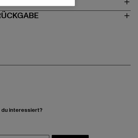
ISE
 RÜCKGABE
 du interessiert?