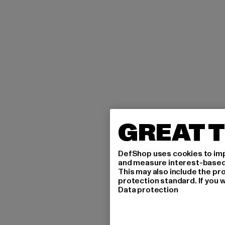
GREAT T
DefShop uses cookies to imp
and measure interest-based c
This may also include the pr
protection standard. If you w
Data protection