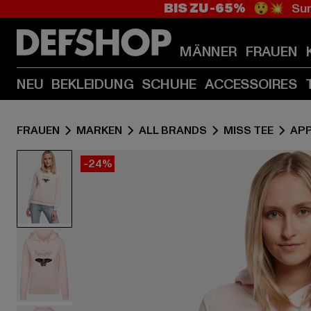
BIS ZU -65%
😲💥 Sum
MÄNNER
FRAUEN
NEU
BEKLEIDUNG
SCHUHE
ACCESSOIRES
FRAUEN
MARKEN
ALL BRANDS
MISS TEE
AP
-24%