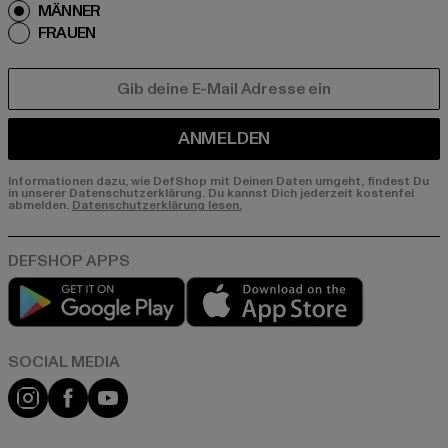
MÄNNER
FRAUEN
E-MAIL
ANMELDEN
Informationen dazu, wie DefShop mit Deinen Daten umgeht, findest Du
in unserer Datenschutzerklärung. Du kannst Dich jederzeit kostenfei
abmelden.
Datenschutzerklärung lesen.
Play market
App store
Instagram
Facebook
YouTube