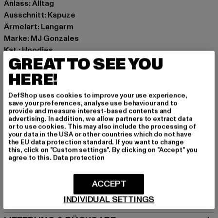
Anlass: Alltag
Ausschnitt: Kapuze
Ärmelart: Langarm
Marke: MJ Gonzales
Kat.: Hoodies
GREAT TO SEE YOU
Farbe: beige
Hersteller Farbe: unionbeige
HERE!
Materialzusammensetzung: 100% Baumwolle
DefShop uses cookies to improve your use experience,
Art.Nr: MJG11604-03738
save your preferences, analyse use behaviour and to
provide and measure interest-based contents and
advertising. In addition, we allow partners to extract data
Hersteller: TB International GmbH |
info@tbint.de
or to use cookies. This may also include the processing of
Dr.-Robert-Murjahn-Straße 7 | 64372 Ober-Ramstadt |
your data in the USA or other countries which do not have
the EU data protection standard. If you want to change
DE
this, click on "Custom settings". By clicking on "Accept" you
agree to this.
Data protection
GRÖSSE & PASSFORM
ACCEPT
PFLEGEHINWEISE
INDIVIDUAL SETTINGS