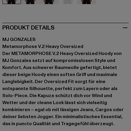
beige
schwarz
blau
blau
grau
PRODUKT DETAILS
MJ GONZALES
Metamorphose V.2 Heavy Oversized
Der METAMORPHOSE V.2 Heavy Oversized Hoody von
MJ Gonzales setzt auf kompromisslosen Style und
Komfort. Aus schwerer Baumwolle gefertigt, bietet
dieser beige Hoody einen soften Griff und maximale
Langlebigkeit. Der Oversized Fit sorgt für eine
entspannte Silhouette, perfekt zum Layern oder als
Solo-Piece. Die Kapuze schützt dich vor Wind und
Wetter und der cleane Look lässt sich vielseitig
kombinieren – egal ob mit lässigen Jeans, Cargos oder
deiner liebsten Jogger. Ein minimalistisches Essential,
das in puncto Qualität und Tragegefühl überzeugt.