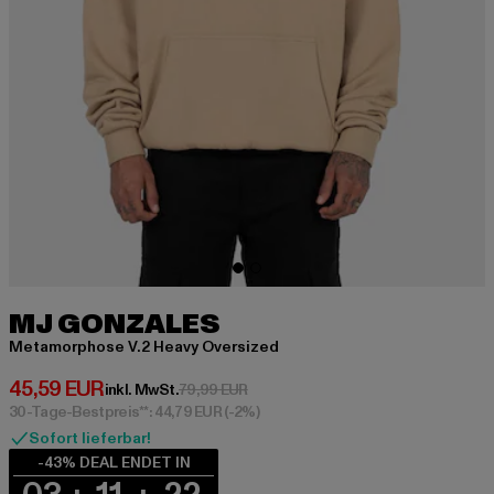
MJ GONZALES
Metamorphose V.2 Heavy Oversized
Derzeitiger Preis: 45,59 EUR
45,59 EUR
Aktionspreis: 79,99 EUR
inkl. MwSt.
79,99 EUR
30-Tage-Bestpreis**: 44,79 EUR
(-2%)
Sofort lieferbar!
-43% DEAL ENDET IN