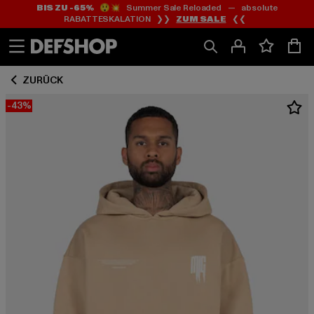
BIS ZU -65%
😲💥 Summer Sale Reloaded — absolute
Zum
Zum
RABATTESKALATION ❯❯
ZUM SALE
❮❮
Inhalt
Fußzeile
springen
springen
ZURÜCK
-43%