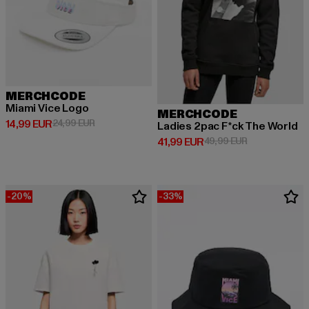
MERCHCODE
Miami Vice Logo
MERCHCODE
Derzeitiger Preis: 14,99 EUR
Aktionspreis: 24,99 EUR
14,99 EUR
24,99 EUR
Ladies 2pac F*ck The World
Derzeitiger Preis: 41,99 EUR
Aktionspreis: 
41,99 EUR
49,99 EUR
-20%
-33%