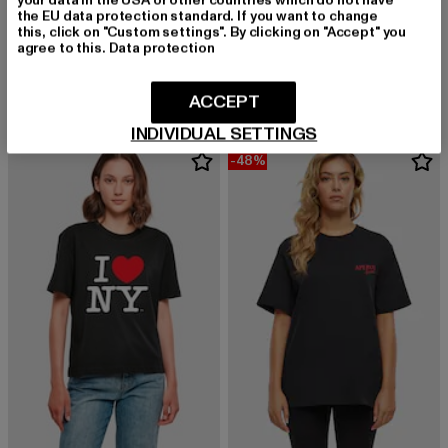
the EU data protection standard. If you want to change
this, click on "Custom settings". By clicking on "Accept" you
MERCHCODE
MERCHCODE
agree to this.
Data protection
Ladies Aperol Spritz
Ladies Butterflies Extended Shoulder
Derzeitiger Preis: 12,99 EUR
Aktionspreis: 24,99 EUR
Derzeitiger Preis: 22,49 EUR
Aktionspreis:
12,99 EUR
24,99 EUR
22,49 EUR
24,99 EUR
ACCEPT
INDIVIDUAL SETTINGS
-48%