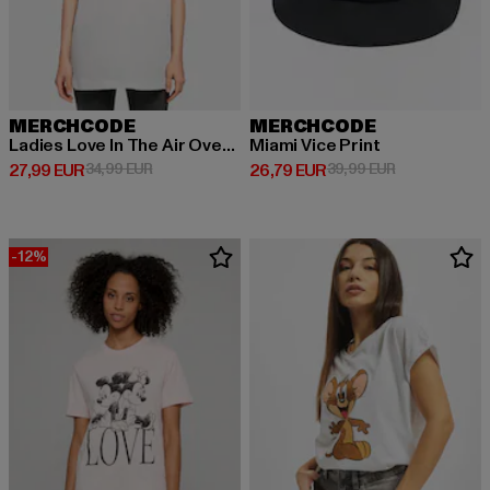
MERCHCODE
MERCHCODE
Ladies Love In The Air Oversized Boyfriend Tee
Miami Vice Print
Derzeitiger Preis: 27,99 EUR
Aktionspreis: 34,99 EUR
Derzeitiger Preis: 26,79 EUR
Aktionspreis:
27,99 EUR
34,99 EUR
26,79 EUR
39,99 EUR
-12%