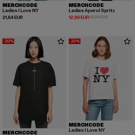
MERCHCODE
MERCHCODE
Ladies I Love NY
Ladies Aperol Spritz
Derzeitiger Preis: 21,84 EUR
Derzeitiger Preis: 12,99 EUR
Aktionspreis: 
21,84 EUR
12,99 EUR
24,99 EUR
-20%
-20%
MERCHCODE
Ladies I Love NY
MERCHCODE