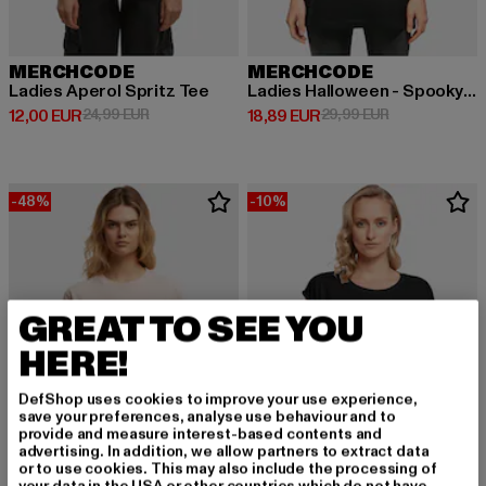
MERCHCODE
MERCHCODE
Ladies Aperol Spritz Tee
Ladies Halloween - Spooky Ghost
Derzeitiger Preis: 12,00 EUR
Aktionspreis: 24,99 EUR
Derzeitiger Preis: 18,89 EUR
Aktionspreis: 
12,00 EUR
24,99 EUR
18,89 EUR
29,99 EUR
-48%
-10%
GREAT TO SEE YOU
HERE!
DefShop uses cookies to improve your use experience,
save your preferences, analyse use behaviour and to
provide and measure interest-based contents and
advertising. In addition, we allow partners to extract data
or to use cookies. This may also include the processing of
your data in the USA or other countries which do not have