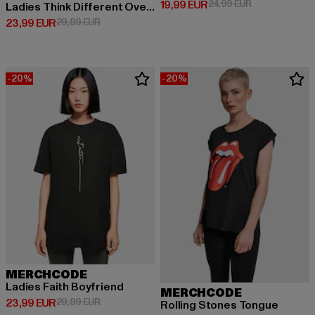
Derzeitiger Preis: 19,99 EUR
Aktionspreis: 
19,99 EUR
24,99 EUR
Ladies Think Different Oversized Boyfriend
Derzeitiger Preis: 23,99 EUR
Aktionspreis: 29,99 EUR
23,99 EUR
29,99 EUR
-20%
-20%
MERCHCODE
Ladies Faith Boyfriend
MERCHCODE
Derzeitiger Preis: 23,99 EUR
Aktionspreis: 29,99 EUR
23,99 EUR
29,99 EUR
Rolling Stones Tongue