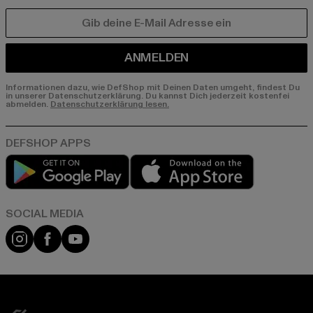
E-MAIL
ANMELDEN
Informationen dazu, wie DefShop mit Deinen Daten umgeht, findest Du
in unserer Datenschutzerklärung. Du kannst Dich jederzeit kostenfei
abmelden.
Datenschutzerklärung lesen.
Play market
App store
Instagram
Facebook
YouTube