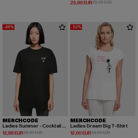
Derzeitiger Preis: 23,99 EUR
Aktionspreis:
23,99 EUR
29,99 EUR
-48%
-52%
MERCHCODE
MERCHCODE
Ladies Summer - Cocktail Oversized Boyfriend Tee
Ladies Dream Big T-Shirt
Derzeitiger Preis: 12,99 EUR
Aktionspreis: 24,99 EUR
Derzeitiger Preis: 12,00 EUR
Aktionspreis: 
12,99 EUR
24,99 EUR
12,00 EUR
24,99 EUR