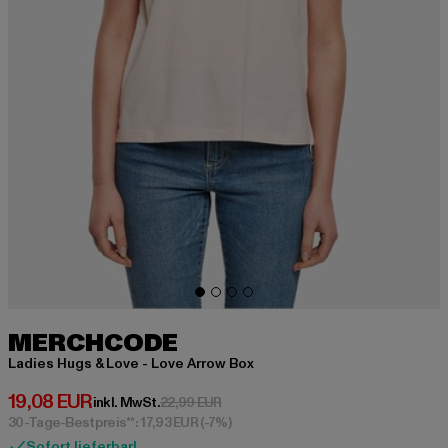
MERCHCODE
Ladies Hugs & Love - Love Arrow Box
Derzeitiger Preis: 19,08 EUR
19,08 EUR
Aktionspreis: 22,99 EUR
inkl. MwSt.
22,99 EUR
30-Tage-Bestpreis**: 17,93 EUR
(-7%)
Sofort lieferbar!