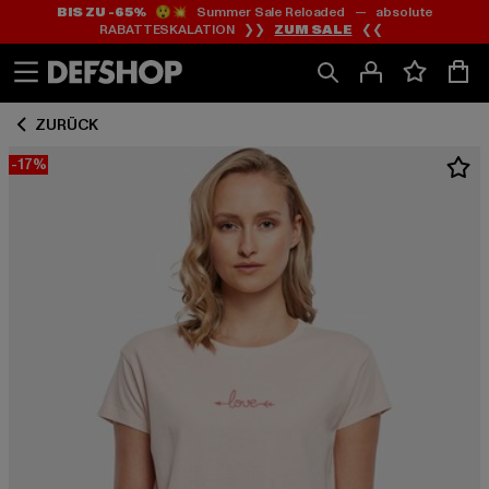
BIS ZU -65%
😲💥 Summer Sale Reloaded — absolute
Zum
Zum
RABATTESKALATION ❯❯
ZUM SALE
❮❮
Inhalt
Fußzeile
springen
springen
ZURÜCK
-17%