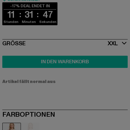
-17% DEAL ENDET IN
11
31
47
Stunden
Minuten
Sekunden
SIZE
GRÖSSE
XXL
IN DEN WARENKORB
Artikel fällt normal aus
FARBOPTIONEN