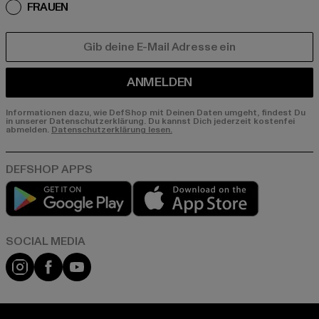
FRAUEN
E-MAIL
ANMELDEN
Informationen dazu, wie DefShop mit Deinen Daten umgeht, findest Du
in unserer Datenschutzerklärung. Du kannst Dich jederzeit kostenfei
abmelden.
Datenschutzerklärung lesen.
Play market
App store
Instagram
Facebook
YouTube