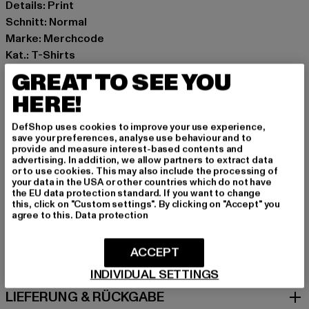
Details: Print
Schnitt: Normal
Marke: Merchcode
Kat.: T-Shirts
Farbe: rosa
GREAT TO SEE YOU
Hersteller Farbe: pink
HERE!
Materialzusammensetzung: 100% Baumwolle
Art.Nr: MP5012556-00185
DefShop uses cookies to improve your use experience,
save your preferences, analyse use behaviour and to
provide and measure interest-based contents and
Hersteller: TB International GmbH |
info@tbint.de
advertising. In addition, we allow partners to extract data
Dr.-Robert-Murjahn-Straße 7 | 64372 Ober-Ramstadt |
or to use cookies. This may also include the processing of
your data in the USA or other countries which do not have
DE
the EU data protection standard. If you want to change
this, click on "Custom settings". By clicking on "Accept" you
agree to this.
Data protection
GRÖSSE & PASSFORM
ACCEPT
PFLEGEHINWEISE
INDIVIDUAL SETTINGS
LIEFERUNG & RÜCKGABE