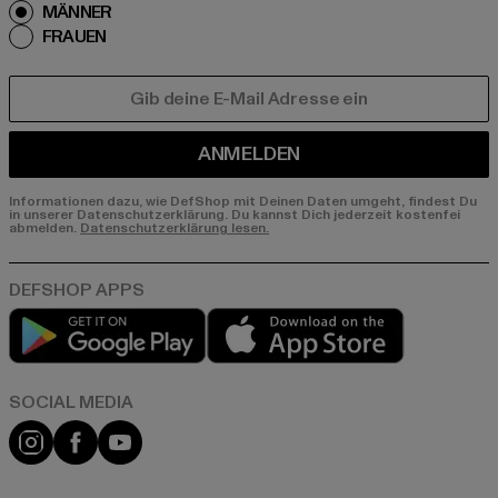
MÄNNER
FRAUEN
E-MAIL
ANMELDEN
Informationen dazu, wie DefShop mit Deinen Daten umgeht, findest Du
in unserer Datenschutzerklärung. Du kannst Dich jederzeit kostenfei
abmelden.
Datenschutzerklärung lesen.
Play market
App store
Instagram
Facebook
YouTube