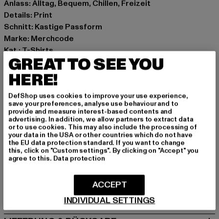
Anlass: Alltag, Bequem, Chillen, Freizeit
Details: Print
Schnitt: Kastige Passform
Marke: Merchcode
Kat.: T-Shirts
GREAT TO SEE YOU
Farbe: schwarz
Hersteller Farbe: black
HERE!
Materialzusammensetzung: 100% Baumwolle
DefShop uses cookies to improve your use experience,
Art.Nr: MP0007702-00007
save your preferences, analyse use behaviour and to
provide and measure interest-based contents and
advertising. In addition, we allow partners to extract data
Hersteller: TB International GmbH |
info@tbint.de
or to use cookies. This may also include the processing of
Dr.-Robert-Murjahn-Straße 7 | 64372 Ober-Ramstadt |
your data in the USA or other countries which do not have
the EU data protection standard. If you want to change
DE
this, click on "Custom settings". By clicking on "Accept" you
agree to this.
Data protection
GRÖSSE & PASSFORM
ACCEPT
PFLEGEHINWEISE
INDIVIDUAL SETTINGS