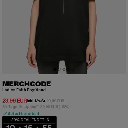
MERCHCODE
Ladies Faith Boyfriend
Derzeitiger Preis: 23,99 EUR
23,99 EUR
Aktionspreis: 29,99 EUR
inkl. MwSt.
29,99 EUR
30-Tage-Bestpreis**: 20,99 EUR
(-15%)
Sofort lieferbar!
-20% DEAL ENDET IN