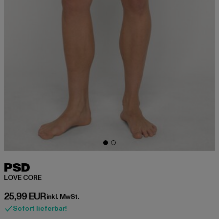
PSD
LOVE CORE
Derzeitiger Preis: 25,99 EUR
25,99 EUR
inkl. MwSt.
Sofort lieferbar!