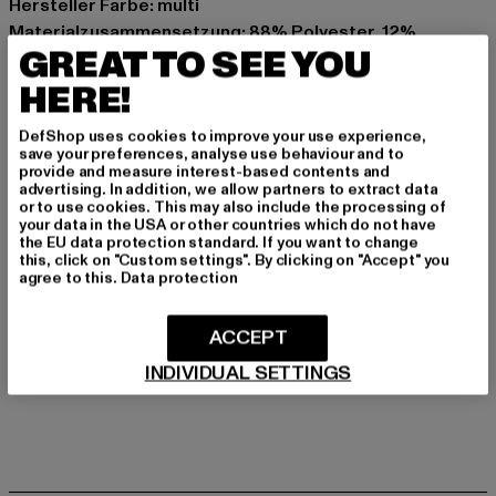
Hersteller Farbe: multi
Materialzusammensetzung: 88% Polyester, 12%
GREAT TO SEE YOU
Elasthan
Art.Nr: 126180078-03782
HERE!
DefShop uses cookies to improve your use experience,
Hersteller: Chusaja GmbH |
support@psdunderwear.com
save your preferences, analyse use behaviour and to
Gabriel von Seidl Straße 31D | 82031 Grünwald | DE
provide and measure interest-based contents and
advertising. In addition, we allow partners to extract data
or to use cookies. This may also include the processing of
your data in the USA or other countries which do not have
GRÖSSE & PASSFORM
the EU data protection standard. If you want to change
this, click on "Custom settings". By clicking on "Accept" you
agree to this.
Data protection
PFLEGEHINWEISE
ACCEPT
LIEFERUNG & RÜCKGABE
INDIVIDUAL SETTINGS