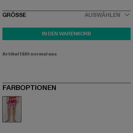
SIZE
GRÖSSE
AUSWÄHLEN
IN DEN WARENKORB
Artikel fällt normal aus
FARBOPTIONEN
bunt