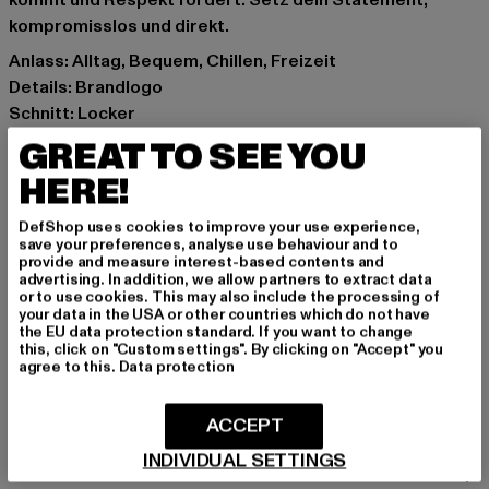
kommt und Respekt fordert. Setz dein Statement,
kompromisslos und direkt.
Anlass: Alltag, Bequem, Chillen, Freizeit
Details: Brandlogo
Schnitt: Locker
Marke: UNFAIR ATHLETICS
GREAT TO SEE YOU
Kat.: T-Shirts
HERE!
Farbe: schwarz
Hersteller Farbe: black
DefShop uses cookies to improve your use experience,
Materialzusammensetzung: 100% Baumwolle
save your preferences, analyse use behaviour and to
provide and measure interest-based contents and
Art.Nr: UNFR26-110-00007
advertising. In addition, we allow partners to extract data
or to use cookies. This may also include the processing of
your data in the USA or other countries which do not have
Hersteller: UTEX GmbH |
info@unfairathletics.com
the EU data protection standard. If you want to change
Tulbeckstraße 32 | 80339 München | DE
this, click on "Custom settings". By clicking on "Accept" you
agree to this.
Data protection
GRÖSSE & PASSFORM
ACCEPT
INDIVIDUAL SETTINGS
PFLEGEHINWEISE