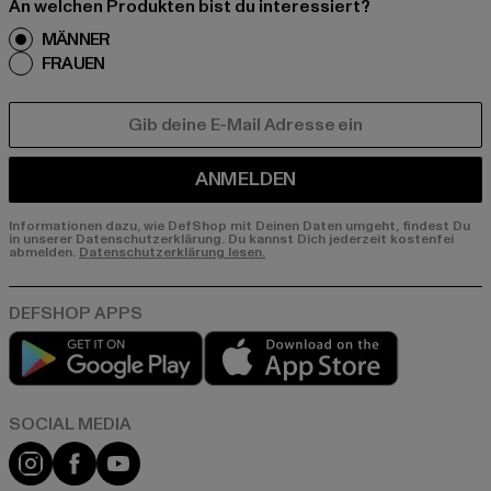
An welchen Produkten bist du interessiert?
MÄNNER
FRAUEN
E-MAIL
ANMELDEN
Informationen dazu, wie DefShop mit Deinen Daten umgeht, findest Du
in unserer Datenschutzerklärung. Du kannst Dich jederzeit kostenfei
abmelden.
Datenschutzerklärung lesen.
Play market
App store
Instagram
Facebook
YouTube