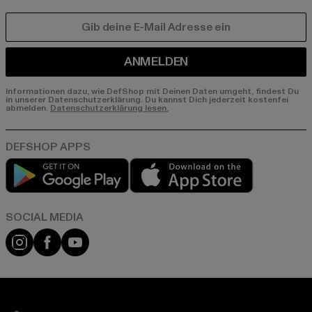
E-MAIL
ANMELDEN
Informationen dazu, wie DefShop mit Deinen Daten umgeht, findest Du
in unserer Datenschutzerklärung. Du kannst Dich jederzeit kostenfei
abmelden.
Datenschutzerklärung lesen.
Play market
App store
Instagram
Facebook
YouTube