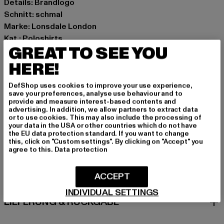
Details: Brandlogo
Schnitt: schmal
Marke: Lonsdale London
Kat.: Poloshirts
GREAT TO SEE YOU
Farbe: rot
Hersteller Farbe: oxblood/ecru
HERE!
Materialzusammensetzung: 100% Baumwolle
DefShop uses cookies to improve your use experience,
Art.Nr: 115075-20629
save your preferences, analyse use behaviour and to
provide and measure interest-based contents and
advertising. In addition, we allow partners to extract data
Hersteller: Punch GmbH |
info@punch-gmbh.de
or to use cookies. This may also include the processing of
Im Taubental 15a | 41468 Neuss | DE
your data in the USA or other countries which do not have
the EU data protection standard. If you want to change
this, click on "Custom settings". By clicking on "Accept" you
agree to this.
Data protection
GRÖSSE & PASSFORM
ACCEPT
PFLEGEHINWEISE
INDIVIDUAL SETTINGS
LIEFERUNG & RÜCKGABE