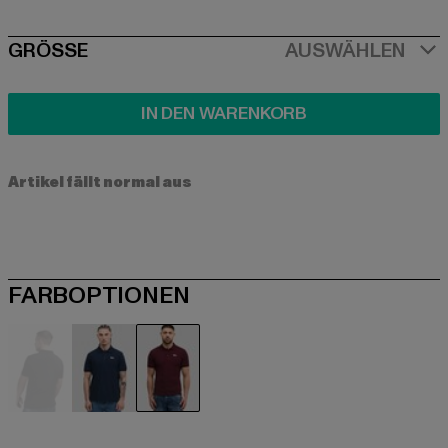
SIZE
GRÖSSE
AUSWÄHLEN
IN DEN WARENKORB
Artikel fällt normal aus
FARBOPTIONEN
schwarz
blau
rot