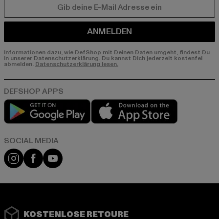
E-MAIL
ANMELDEN
Informationen dazu, wie DefShop mit Deinen Daten umgeht, findest Du
in unserer Datenschutzerklärung. Du kannst Dich jederzeit kostenfei
abmelden.
Datenschutzerklärung lesen.
Play market
App store
Instagram
Facebook
YouTube
KOSTENLOSE RETOURE