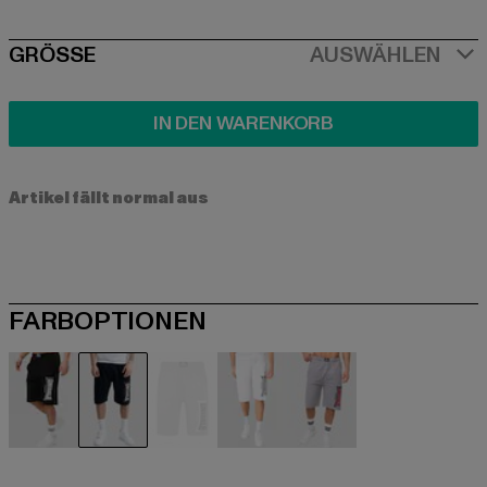
SIZE
GRÖSSE
AUSWÄHLEN
IN DEN WARENKORB
Artikel fällt normal aus
FARBOPTIONEN
schwarz
blau
grau
grau
grau