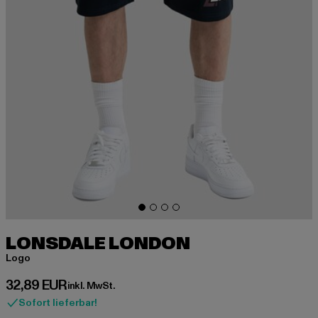
LONSDALE LONDON
Logo
Derzeitiger Preis: 32,89 EUR
32,89 EUR
inkl. MwSt.
Sofort lieferbar!