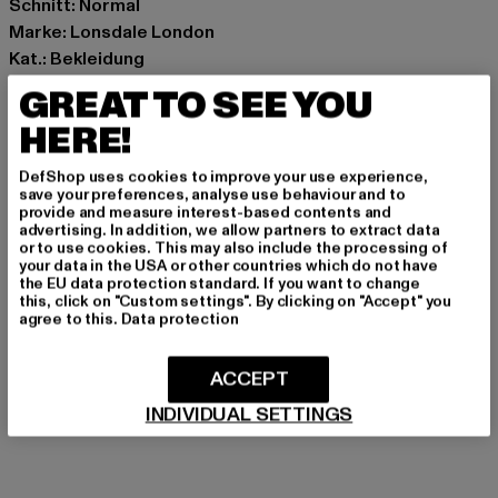
Schnitt: Normal
Marke: Lonsdale London
Kat.: Bekleidung
Farbe: blau
GREAT TO SEE YOU
Hersteller Farbe: dark navy/oxblood/ecru
HERE!
Materialzusammensetzung: 100% Baumwolle
Art.Nr: 112062-23261
DefShop uses cookies to improve your use experience,
save your preferences, analyse use behaviour and to
provide and measure interest-based contents and
Hersteller: Punch GmbH |
info@punch-gmbh.de
advertising. In addition, we allow partners to extract data
Im Taubental 15a | 41468 Neuss | DE
or to use cookies. This may also include the processing of
your data in the USA or other countries which do not have
the EU data protection standard. If you want to change
this, click on "Custom settings". By clicking on "Accept" you
GRÖSSE & PASSFORM
agree to this.
Data protection
PFLEGEHINWEISE
ACCEPT
INDIVIDUAL SETTINGS
LIEFERUNG & RÜCKGABE