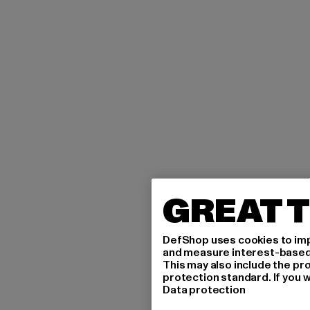
GREAT T
DefShop uses cookies to imp
and measure interest-based c
This may also include the pr
protection standard. If you w
Data protection