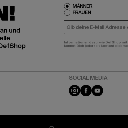
N!
MÄNNER
FRAUEN
E-MAIL
 an und
elle
Informationen dazu, wie DefShop mit 
 DefShop
kannst Dich jederzeit kostenfei abme
e
Instagram
Facebook
YouTube