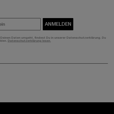
ANMELDEN
Deinen Daten umgeht, findest Du in unserer Datenschutzerklärung. Du
lden.
Datenschutzerklärung lesen.