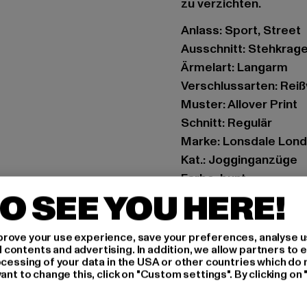
zu verzichten.
Anlass: Sport, Street
Ausschnitt: Stehkrag
Ärmelart: Langarm
Verschlussarten: Reiß
Muster: Allover Print
Schnitt: Regulär
Marke: Lonsdale Lon
Kat.: Jogginganzüge
Farbe: bunt
O SEE YOU HERE!
Hersteller Farbe: mul
Materialzusammenset
Art.Nr: LL117573-007
rove your use experience, save your preferences, analyse u
ontents and advertising. In addition, we allow partners to e
ocessing of your data in the USA or other countries which do 
Hersteller: Punch Gm
ant to change this, click on "Custom settings". By clicking on 
Im Taubental 15a | 41