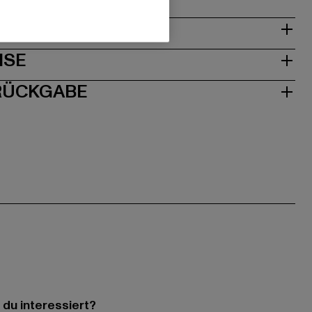
& PASSFORM
ISE
 RÜCKGABE
 du interessiert?