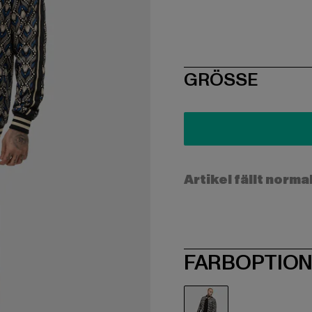
SIZE
GRÖSSE
Artikel fällt norma
FARBOPTIO