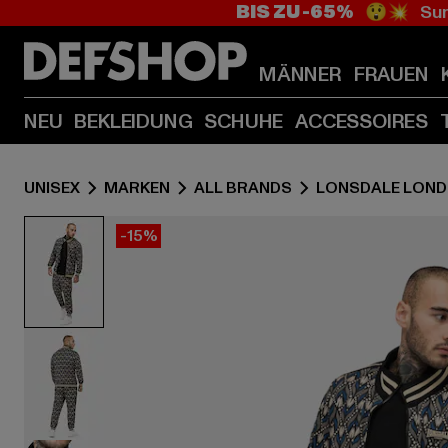
BIS ZU -65%
😲💥 Sum
MÄNNER
FRAUEN
NEU
BEKLEIDUNG
SCHUHE
ACCESSOIRES
UNISEX
MARKEN
ALL BRANDS
LONSDALE LON
-15%