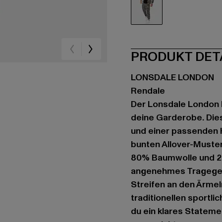
bunt
PRODUKT DET
LONSDALE LONDON
Rendale
Der Lonsdale London R
deine Garderobe. Dies
und einer passenden H
bunten Allover-Muster
80% Baumwolle und 20
angenehmes Tragegefü
Streifen an den Ärmel
traditionellen sportl
du ein klares Statemen