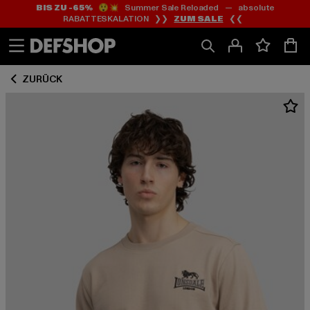
BIS ZU -65%
😲💥 Summer Sale Reloaded — absolute
Zum
Zum
RABATTESKALATION ❯❯
ZUM SALE
❮❮
Inhalt
Fußzeile
springen
springen
ZURÜCK