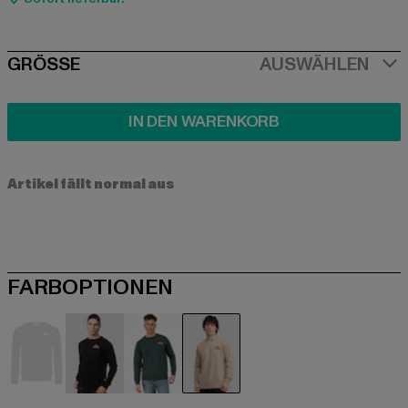
SIZE
GRÖSSE
AUSWÄHLEN
IN DEN WARENKORB
Artikel fällt normal aus
FARBOPTIONEN
schwarz
schwarz
grün
grau