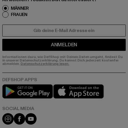
MÄNNER
FRAUEN
E-MAIL
ANMELDEN
Informationen dazu, wie DefShop mit Deinen Daten umgeht, findest Du
in unserer Datenschutzerklärung. Du kannst Dich jederzeit kostenfei
abmelden.
Datenschutzerklärung lesen.
Play market
App store
Instagram
Facebook
YouTube