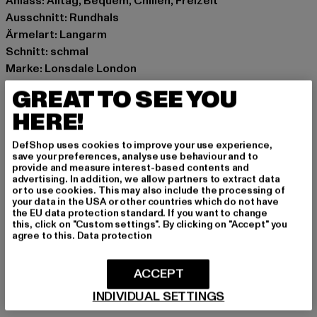
Anlass: Alltag, Bequem, Chillen, Freizeit
Ausschnitt: Rundhals
Ärmelart: Langarm
Schnitt: schmal
Marke: Lonsdale London
Kat.: Pullover
GREAT TO SEE YOU
Farbe: grau, schwarz, beige
HERE!
Hersteller Farbe: sand/black/anthracite
Materialzusammensetzung: 80% Baumwolle, 20%
DefShop uses cookies to improve your use experience,
Polyester
save your preferences, analyse use behaviour and to
provide and measure interest-based contents and
Art.Nr: 117136-20637
advertising. In addition, we allow partners to extract data
or to use cookies. This may also include the processing of
your data in the USA or other countries which do not have
Hersteller: Punch GmbH |
info@punch-gmbh.de
the EU data protection standard. If you want to change
Im Taubental 15a | 41468 Neuss | DE
this, click on "Custom settings". By clicking on "Accept" you
agree to this.
Data protection
GRÖSSE & PASSFORM
ACCEPT
INDIVIDUAL SETTINGS
PFLEGEHINWEISE