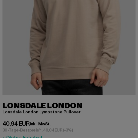
LONSDALE LONDON
Lonsdale London Lympstone Pullover
Derzeitiger Preis: 40,94 EUR
40,94 EUR
inkl. MwSt.
30-Tage-Bestpreis**: 40,04 EUR
(-3%)
Sofort lieferbar!