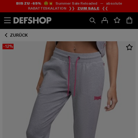
BIS ZU -65%
😲💥 Summer Sale Reloaded — absolute
Zum
Zum
RABATTESKALATION ❯❯
ZUM SALE
❮❮
Inhalt
Fußzeile
springen
springen
ZURÜCK
-12%