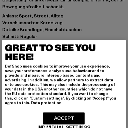
Begleitung für unterwegs. Ein unkomplizierter Fit, der dir
Bewegungsfreiheit schenkt.
Anlass: Sport, Street, Alltag
Verschlussarten: Kordelzug
Details: Brandlogo, Einschubtaschen
Schnitt: Regulär
Marke: Lonsdale London
GREAT TO SEE YOU
Kat.: Trousers - Sweat
HERE!
Farbe: grau
Hersteller Farbe: marlgrey/pink
DefShop uses cookies to improve your use experience,
Materialzusammensetzung: 95% Baumwolle, 5%
save your preferences, analyse use behaviour and to
provide and measure interest-based contents and
Elasthan
advertising. In addition, we allow partners to extract data
Art.Nr: LL117593-20270
or to use cookies. This may also include the processing of
your data in the USA or other countries which do not have
the EU data protection standard. If you want to change
Hersteller: Punch GmbH |
info@punch-gmbh.de
this, click on "Custom settings". By clicking on "Accept" you
agree to this.
Data protection
Im Taubental 15a | 41468 Neuss | DE
ACCEPT
GRÖSSE & PASSFORM
INDIVIDUAL SETTINGS