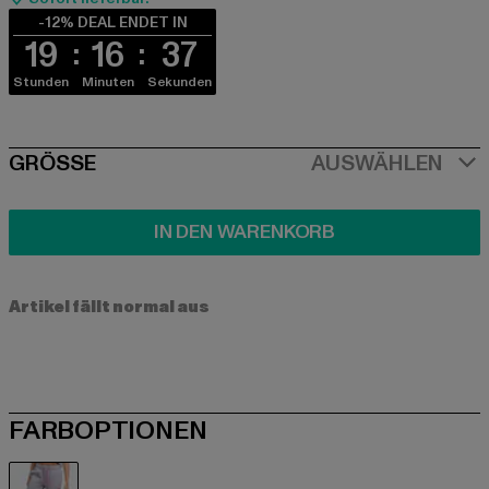
-12% DEAL ENDET IN
19
16
36
Stunden
Minuten
Sekunden
SIZE
GRÖSSE
AUSWÄHLEN
IN DEN WARENKORB
Artikel fällt normal aus
FARBOPTIONEN