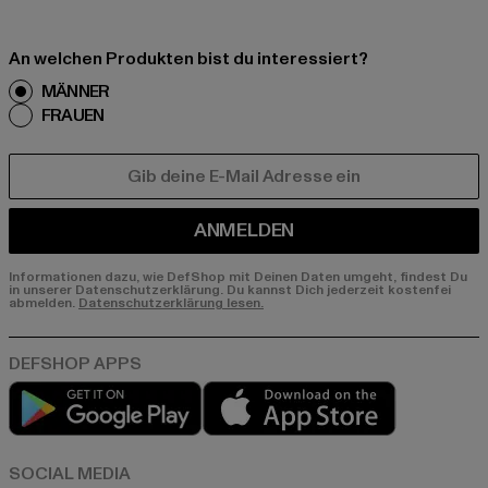
An welchen Produkten bist du interessiert?
MÄNNER
FRAUEN
E-MAIL
ANMELDEN
Informationen dazu, wie DefShop mit Deinen Daten umgeht, findest Du
in unserer Datenschutzerklärung. Du kannst Dich jederzeit kostenfei
abmelden.
Datenschutzerklärung lesen.
Play market
App store