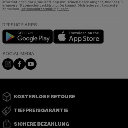
Informationen dazu, wie DefShop mit Deinen Daten umgeht, findest Du
in unserer Datenschutzerklärung. Du kannst Dich jederzeit kostenfei
abmelden.
Datenschutzerklärung lesen.
Play market
App store
Instagram
Facebook
YouTube
KOSTENLOSE RETOURE
TIEFPREISGARANTIE
SICHERE BEZAHLUNG