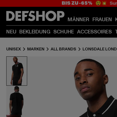
BIS ZU -65%
😲💥 Sum
MÄNNER
FRAUEN
NEU
BEKLEIDUNG
SCHUHE
ACCESSOIRES
UNISEX
MARKEN
ALL BRANDS
LONSDALE LON