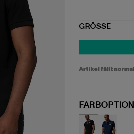
SIZE
GRÖSSE
Artikel fällt norma
FARBOPTIO