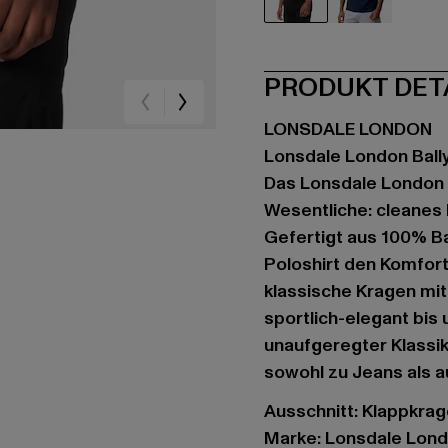
schwarz
blau
PRODUKT DET
LONSDALE LONDON
Lonsdale London Bally
Das Lonsdale London B
Wesentliche: cleanes D
Gefertigt aus 100% Ba
Poloshirt den Komfort
klassische Kragen mit 
sportlich-elegant bis u
unaufgeregter Klassike
sowohl zu Jeans als a
Ausschnitt: Klappkra
Marke: Lonsdale Lon