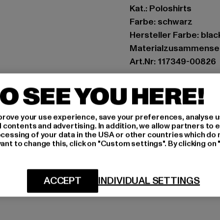
Kat.: Poloshirts
Farbe: schwarz
Hersteller Farbe: bla
Materialzusammense
Art.Nr: 117349-00826
O SEE YOU HERE!
Hersteller: Punch Gm
Im Taubental 15a | 41
rove your use experience, save your preferences, analyse u
ontents and advertising. In addition, we allow partners to e
GRÖSSE 
ocessing of your data in the USA or other countries which do 
ant to change this, click on "Custom settings". By clicking on 
PFLEGEHINWE
LIEFERUNG &
ACCEPT
INDIVIDUAL SETTINGS