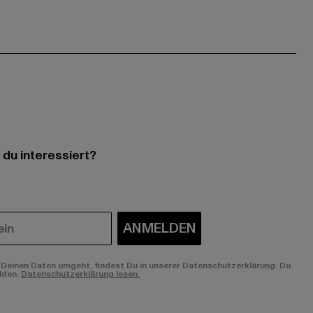
 du interessiert?
ANMELDEN
Deinen Daten umgeht, findest Du in unserer Datenschutzerklärung. Du
lden.
Datenschutzerklärung lesen.