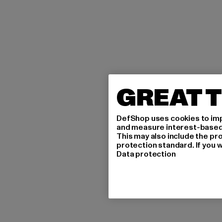
GREAT T
DefShop uses cookies to imp
and measure interest-based c
This may also include the pr
protection standard. If you w
Data protection