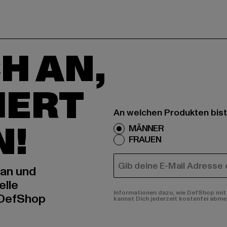
H AN,
IERT
An welchen Produkten bist
N!
MÄNNER
FRAUEN
E-MAIL
 an und
elle
Informationen dazu, wie DefShop mit 
 DefShop
kannst Dich jederzeit kostenfei abme