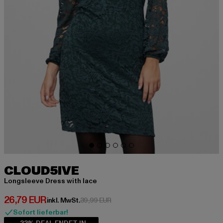
CLOUD5IVE
Longsleeve Dress with lace
Derzeitiger Preis: 26,79 EUR
26,79 EUR
Aktionspreis: 39,99 EUR
inkl. MwSt.
39,99 EUR
Sofort lieferbar!