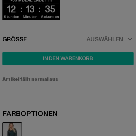
-33% DEAL ENDET IN
12
13
35
Stunden
Minuten
Sekunden
SIZE
GRÖSSE
AUSWÄHLEN
IN DEN WARENKORB
Artikel fällt normal aus
FARBOPTIONEN