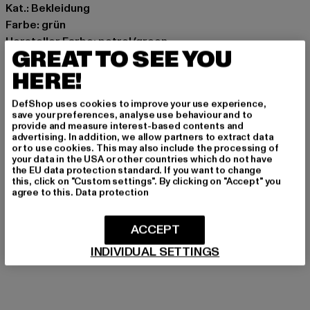
Kat.: Bekleidung
Farbe: grün
Hersteller Farbe: petrol/green
GREAT TO SEE YOU
Materialzusammensetzung: 100% Polyester
HERE!
Art.Nr: 25106002-23019
DefShop uses cookies to improve your use experience,
Hersteller: Bestseller Textilhandels GmbH |
save your preferences, analyse use behaviour and to
hamburg@bestseller.com
provide and measure interest-based contents and
advertising. In addition, we allow partners to extract data
Modering 1,Haus A | 22457 Hamburg | DE
or to use cookies. This may also include the processing of
your data in the USA or other countries which do not have
the EU data protection standard. If you want to change
this, click on "Custom settings". By clicking on "Accept" you
GRÖSSE & PASSFORM
agree to this.
Data protection
PFLEGEHINWEISE
ACCEPT
LIEFERUNG & RÜCKGABE
INDIVIDUAL SETTINGS