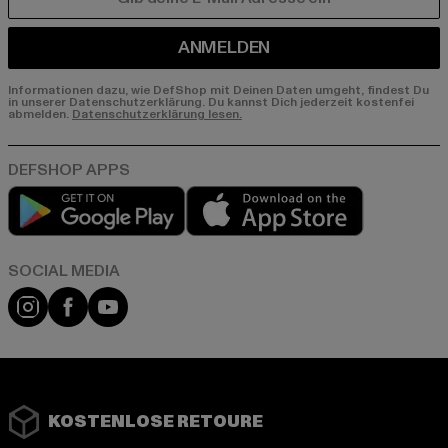
E-MAIL
ANMELDEN
Informationen dazu, wie DefShop mit Deinen Daten umgeht, findest Du
in unserer Datenschutzerklärung. Du kannst Dich jederzeit kostenfei
abmelden.
Datenschutzerklärung lesen.
Play market
App store
Instagram
Facebook
YouTube
KOSTENLOSE RETOURE