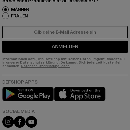
An welchen Produkten bist du interessiert?
MÄNNER
FRAUEN
E-MAIL
ANMELDEN
Informationen dazu, wie DefShop mit Deinen Daten umgeht, findest Du
in unserer Datenschutzerklärung. Du kannst Dich jederzeit kostenfei
abmelden.
Datenschutzerklärung lesen.
Play market
App store
Instagram
Facebook
YouTube