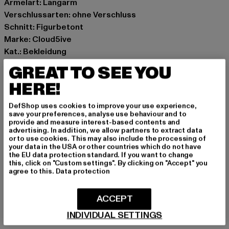
Ärmelart: Langarm
Verschlussarten: ohne Verschluss
Schnitt: Figurbetont
Marke: Cloud5ive
Kat.: Bekleidung
Farbe: beige
GREAT TO SEE YOU
Hersteller Farbe: beige
HERE!
Materialzusammensetzung: 90% Polyester, 10%
Elasthan
DefShop uses cookies to improve your use experience,
Art.Nr: CL5996-00003
save your preferences, analyse use behaviour and to
provide and measure interest-based contents and
advertising. In addition, we allow partners to extract data
Hersteller: Styleboom Textilhandels GmbH & Co. KG |
or to use cookies. This may also include the processing of
your data in the USA or other countries which do not have
info@77onlineshop.eu
the EU data protection standard. If you want to change
Am Kapellhof 22 | 47608 Geldern | DE
this, click on "Custom settings". By clicking on "Accept" you
agree to this.
Data protection
GRÖSSE & PASSFORM
ACCEPT
INDIVIDUAL SETTINGS
PFLEGEHINWEISE