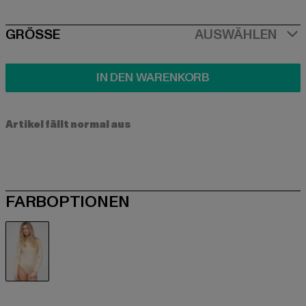
SIZE
GRÖSSE
AUSWÄHLEN
IN DEN WARENKORB
Artikel fällt normal aus
FARBOPTIONEN
beige