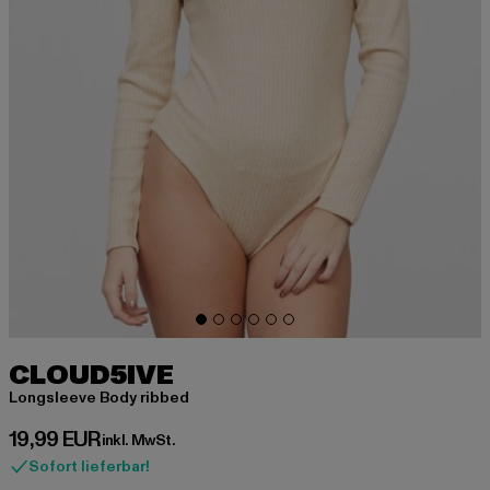
CLOUD5IVE
Longsleeve Body ribbed
Derzeitiger Preis: 19,99 EUR
19,99 EUR
inkl. MwSt.
Sofort lieferbar!