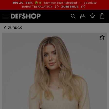
BIS ZU -65%
😲💥 Summer Sale Reloaded — absolute
Zum
Zum
RABATTESKALATION ❯❯
ZUM SALE
❮❮
Inhalt
Fußzeile
springen
springen
ZURÜCK