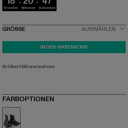
18
20
46
Stunden
Minuten
Sekunden
SIZE
GRÖSSE
AUSWÄHLEN
IN DEN WARENKORB
Artikel fällt normal aus
FARBOPTIONEN