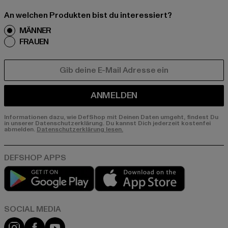
An welchen Produkten bist du interessiert?
MÄNNER
FRAUEN
E-MAIL
ANMELDEN
Informationen dazu, wie DefShop mit Deinen Daten umgeht, findest Du
in unserer Datenschutzerklärung. Du kannst Dich jederzeit kostenfei
abmelden.
Datenschutzerklärung lesen.
Play market
App store
Instagram
Facebook
YouTube