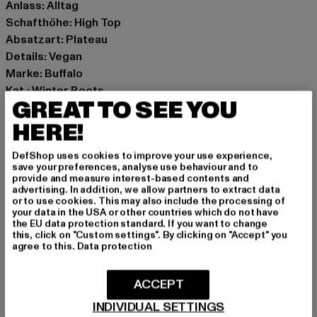
Anlass: Alltag
Schafthöhe: High Top
Absatzart: Plateau
Details: Vegan
Marke: Buffalo
Kat.: Winter Boots
GREAT TO SEE YOU
Farbe: schwarz
Hersteller Farbe: black
HERE!
Obermaterial: sonstiges Material
DefShop uses cookies to improve your use experience,
Innenfutter: Textil
save your preferences, analyse use behaviour and to
Art.Nr: 1220056-00007
provide and measure interest-based contents and
advertising. In addition, we allow partners to extract data
or to use cookies. This may also include the processing of
Hersteller: Buffalo Boots GmbH |
service-de@buffalo-
your data in the USA or other countries which do not have
the EU data protection standard. If you want to change
boots.com
this, click on "Custom settings". By clicking on "Accept" you
Schanzenstraße 41 | 51063 Köln | DE
agree to this.
Data protection
ACCEPT
GRÖSSE & PASSFORM
INDIVIDUAL SETTINGS