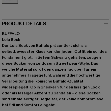
schwarz
PRODUKT DETAILS
BUFFALO
Lola Sock
Der Lola Sock von Buffalo präsentiert sich als
selbstbewusster Klassiker, der jedem Outfit ein solides
Fundament gibt. In tiefem Schwarz gehalten, zeugen
diese Socken von zeitlosem Streetwear-Style. Das
weiche Material sorgt den ganzen Tag über für ein
angenehmes Tragegefühl, während die hochwertige
Verarbeitung die ikonische Buffalo-Qualität
widerspiegelt. Ob in Sneakern für den lässigen Look
oder als lässiger Akzent zu Sandalen – diese Socken
sind ein vielseitiger Begleiter, der keine Kompromisse
bei Stil und Komfort eingeht.