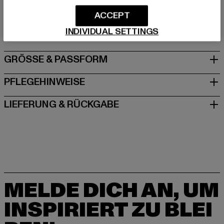
Hersteller: The Mad Agency GmbH |
info@themad.agency
ACCEPT
Hollefeldstraße 16 | 48282 Emsdetten | DE
INDIVIDUAL SETTINGS
GRÖSSE & PASSFORM
PFLEGEHINWEISE
LIEFERUNG & RÜCKGABE
MELDE DICH AN, UM
INSPIRIERT ZU BLEI