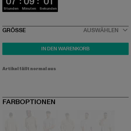
07
09
01
Stunden
Minuten
Sekunden
SIZE
GRÖSSE
AUSWÄHLEN
IN DEN WARENKORB
Artikel fällt normal aus
FARBOPTIONEN