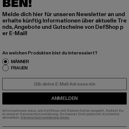
BEN!
Melde dich hier für unseren Newsletter an und
erhalte künftig Informationen über aktuelle Tre
nds, Angebote und Gutscheine von DefShop p
er E-Mail!
An welchen Produkten bist du interessiert?
MÄNNER
FRAUEN
E-MAIL
ANMELDEN
Informationen dazu, wie DefShop mit Deinen Daten umgeht, findest Du
in unserer Datenschutzerklärung. Du kannst Dich jederzeit kostenfei
abmelden.
Datenschutzerklärung lesen.