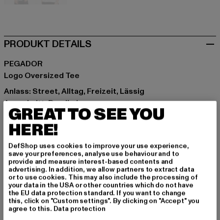
weiß
weiß
PRODUKT DETAILS
PEGADOR
Logo Oversized Tee
Anlass: Street, Alltag, Freizeit, Lässig
Ausschnitt: Rundhals
GREAT TO SEE YOU
Ärmelart: Kurzarm
HERE!
Schnitt: Oversize
Marke: PEGADOR
DefShop uses cookies to improve your use experience,
Kat.: T-Shirts
save your preferences, analyse use behaviour and to
Farbe: schwarz
provide and measure interest-based contents and
advertising. In addition, we allow partners to extract data
Hersteller Farbe: vintage black/black
or to use cookies. This may also include the processing of
Materialzusammensetzung: 100% Baumwolle
your data in the USA or other countries which do not have
the EU data protection standard. If you want to change
Art.Nr: PGDR1102-21041
this, click on "Custom settings". By clicking on "Accept" you
agree to this.
Data protection