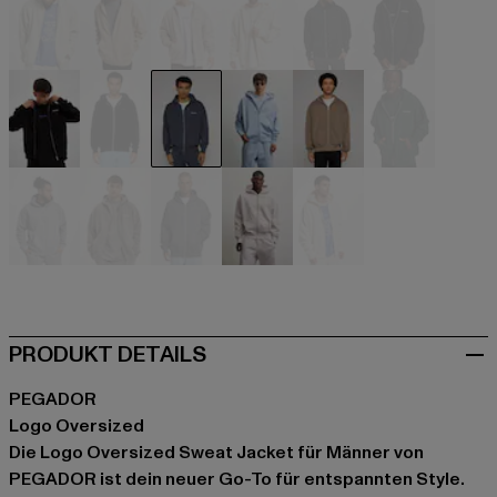
beige
beige
beige
beige
schwarz
schwarz
schwarz
schwarz
blau
blau
braun
grün
grau
grau
grau
violet
weiß
PRODUKT DETAILS
PEGADOR
Logo Oversized
Die Logo Oversized Sweat Jacket für Männer von
PEGADOR ist dein neuer Go-To für entspannten Style.