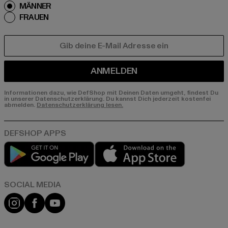
MÄNNER
FRAUEN
E-MAIL
ANMELDEN
Informationen dazu, wie DefShop mit Deinen Daten umgeht, findest Du
in unserer Datenschutzerklärung. Du kannst Dich jederzeit kostenfei
abmelden.
Datenschutzerklärung lesen.
Play market
App store
Instagram
Facebook
YouTube