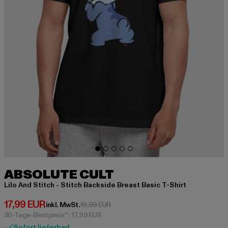
ABSOLUTE CULT
Lilo And Stitch - Stitch Backside Breast Basic T-Shirt
Derzeitiger Preis: 17,99 EUR
17,99 EUR
Aktionspreis: 19,99 EUR
inkl. MwSt.
19,99 EUR
30-Tage-Bestpreis**: 17,99 EUR
Sofort lieferbar!