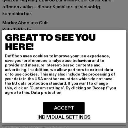
ganzen Tag lang. Egal ob zur Jeans oder unter einer
offenen Jacke – dieser Klassiker ist vielseitig
kombinierbar.
Marke: Absolute Cult
Kat.: T-Shirts
GREAT TO SEE YOU
Farbe: schwarz
Hersteller Farbe: black
HERE!
Materialzusammensetzung: 100% Baumwolle
DefShop uses cookies to improve your use experience,
Art.Nr: MP5002348-00007
save your preferences, analyse use behaviour and to
provide and measure interest-based contents and
advertising. In addition, we allow partners to extract data
Hersteller: TB International GmbH |
info@tbint.de
or to use cookies. This may also include the processing of
Dr.-Robert-Murjahn-Straße 7 | 64372 Ober-Ramstadt |
your data in the USA or other countries which do not have
the EU data protection standard. If you want to change
DE
this, click on "Custom settings". By clicking on "Accept" you
agree to this.
Data protection
GRÖSSE & PASSFORM
ACCEPT
PFLEGEHINWEISE
INDIVIDUAL SETTINGS