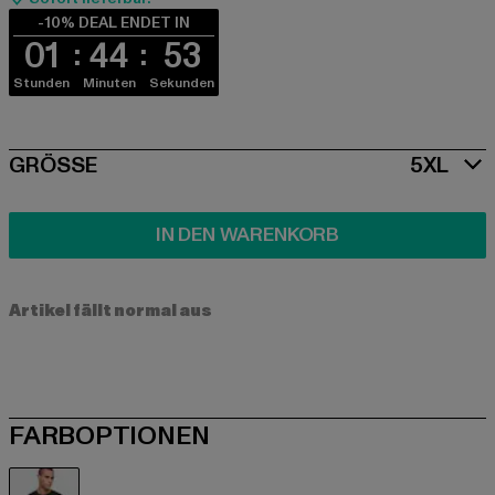
-10% DEAL ENDET IN
01
44
53
Stunden
Minuten
Sekunden
SIZE
GRÖSSE
5XL
IN DEN WARENKORB
Artikel fällt normal aus
FARBOPTIONEN