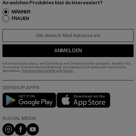
An welchen Produkten bist du interessiert?
MÄNNER
FRAUEN
E-MAIL
ANMELDEN
Informationen dazu, wie DefShop mit Deinen Daten umgeht, findest Du
in unserer Datenschutzerklärung. Du kannst Dich jederzeit kostenfei
abmelden.
Datenschutzerklärung lesen.
Play market
App store
Instagram
Facebook
YouTube