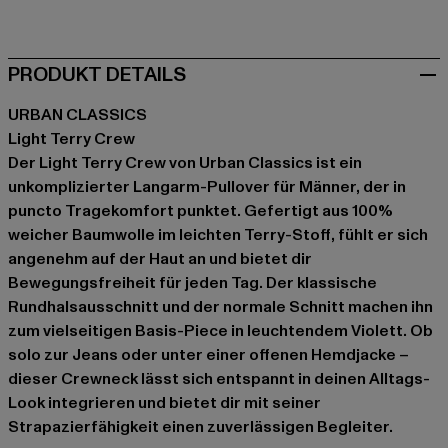
beige
schwarz
blau
grau
violet
violet
PRODUKT DETAILS
URBAN CLASSICS
Light Terry Crew
Der Light Terry Crew von Urban Classics ist ein
unkomplizierter Langarm-Pullover für Männer, der in
puncto Tragekomfort punktet. Gefertigt aus 100%
weicher Baumwolle im leichten Terry-Stoff, fühlt er sich
angenehm auf der Haut an und bietet dir
Bewegungsfreiheit für jeden Tag. Der klassische
Rundhalsausschnitt und der normale Schnitt machen ihn
zum vielseitigen Basis-Piece in leuchtendem Violett. Ob
solo zur Jeans oder unter einer offenen Hemdjacke –
dieser Crewneck lässt sich entspannt in deinen Alltags-
Look integrieren und bietet dir mit seiner
Strapazierfähigkeit einen zuverlässigen Begleiter.