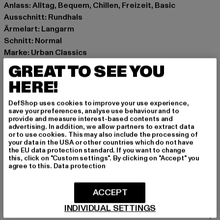
Anlass: Alltag, Bequem, Chillen, Freizeit, Basic
Ausschnitt: Rundhals
Ärmelart: Langarm
Schnitt: Normal
Marke: Urban Classics
Kat.: Pullover
GREAT TO SEE YOU
Farbe: violet
HERE!
Hersteller Farbe: dustylilac
Materialzusammensetzung: 100% Baumwolle
DefShop uses cookies to improve your use experience,
Art.Nr: TB6663-14120
save your preferences, analyse use behaviour and to
provide and measure interest-based contents and
advertising. In addition, we allow partners to extract data
Hersteller: TB International GmbH |
info@tbint.de
or to use cookies. This may also include the processing of
your data in the USA or other countries which do not have
Dr.-Robert-Murjahn-Straße 7 | 64372 Ober-Ramstadt |
the EU data protection standard. If you want to change
DE
this, click on "Custom settings". By clicking on "Accept" you
agree to this.
Data protection
GRÖSSE & PASSFORM
ACCEPT
INDIVIDUAL SETTINGS
PFLEGEHINWEISE