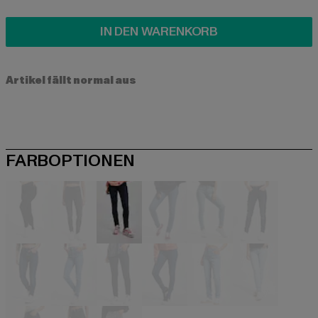
IN DEN WARENKORB
Artikel fällt normal aus
FARBOPTIONEN
schwarz
schwarz
blau
blau
blau
blau
blau
blau
blau
blau
blau
blau