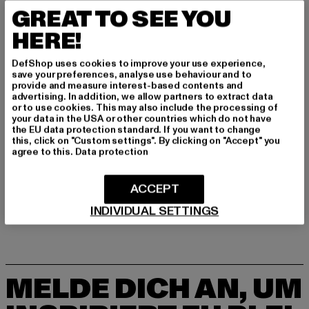
Art.Nr: 18882-09077
GREAT TO SEE YOU
HERE!
Hersteller: Levi Strauss & Co. BV |
privacy@levi.com
Leonardo Da Vincilaan 19 | 1831 Diegem | BE
DefShop uses cookies to improve your use experience,
save your preferences, analyse use behaviour and to
provide and measure interest-based contents and
advertising. In addition, we allow partners to extract data
GRÖSSE & PASSFORM
or to use cookies. This may also include the processing of
your data in the USA or other countries which do not have
the EU data protection standard. If you want to change
PFLEGEHINWEISE
this, click on "Custom settings". By clicking on "Accept" you
agree to this.
Data protection
LIEFERUNG & RÜCKGABE
ACCEPT
INDIVIDUAL SETTINGS
MELDE DICH AN, UM