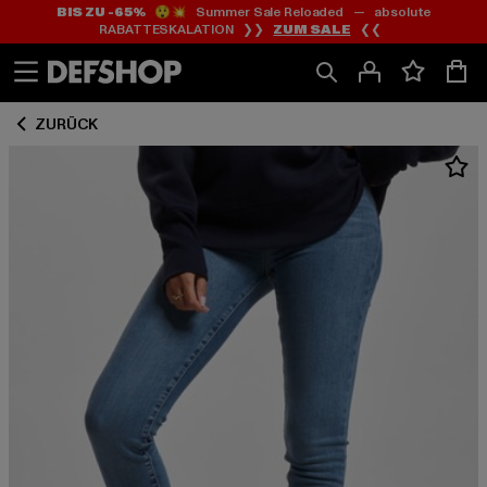
BIS ZU -65%
😲💥 Summer Sale Reloaded — absolute
Zum
Zum
RABATTESKALATION ❯❯
ZUM SALE
❮❮
Inhalt
Fußzeile
springen
springen
ZURÜCK