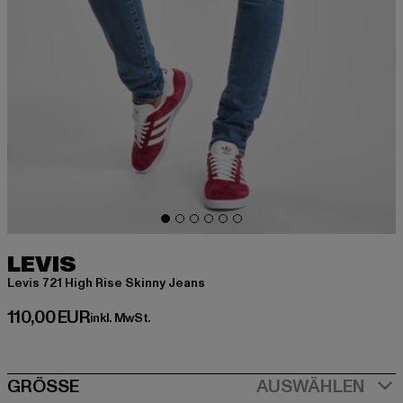
LEVIS
Levis 721 High Rise Skinny Jeans
Derzeitiger Preis: 110,00 EUR
110,00 EUR
inkl. MwSt.
SIZE
GRÖSSE
AUSWÄHLEN