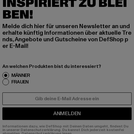
INSPIRIERT ZU BLEI
BEN!
Melde dich hier für unseren Newsletter an und
erhalte künftig Informationen über aktuelle Tre
nds, Angebote und Gutscheine von DefShop p
er E-Mail!
An welchen Produkten bist du interessiert?
MÄNNER
FRAUEN
E-MAIL
ANMELDEN
Informationen dazu, wie DefShop mit Deinen Daten umgeht, findest Du
in unserer Datenschutzerklärung. Du kannst Dich jederzeit kostenfei
abmelden.
Datenschutzerklärung lesen.