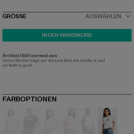
SIZE
GRÖSSE
AUSWÄHLEN
IN DEN WARENKORB
Artikel fällt normal aus
Unser Model trägt auf diesem Bild die Größe S und
ist NaN m groß.
FARBOPTIONEN