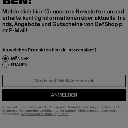
BEN!
Melde dich hier für unseren Newsletter an und
erhalte künftig Informationen über aktuelle Tre
nds, Angebote und Gutscheine von DefShop p
er E-Mail!
An welchen Produkten bist du interessiert?
MÄNNER
FRAUEN
E-MAIL
ANMELDEN
Informationen dazu, wie DefShop mit Deinen Daten umgeht, findest Du
in unserer Datenschutzerklärung. Du kannst Dich jederzeit kostenfei
abmelden.
Datenschutzerklärung lesen.