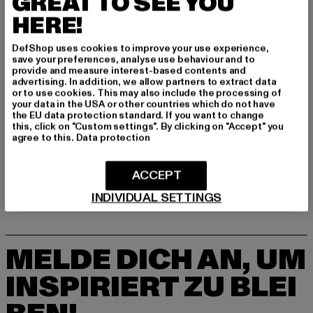
GREAT TO SEE YOU
Hersteller: Levi Strauss & Co. BV |
privacy@levi.com
HERE!
Leonardo Da Vincilaan 19 | 1831 Diegem | BE
DefShop uses cookies to improve your use experience,
save your preferences, analyse use behaviour and to
provide and measure interest-based contents and
GRÖSSE & PASSFORM
advertising. In addition, we allow partners to extract data
or to use cookies. This may also include the processing of
your data in the USA or other countries which do not have
PFLEGEHINWEISE
the EU data protection standard. If you want to change
this, click on "Custom settings". By clicking on "Accept" you
LIEFERUNG & RÜCKGABE
agree to this.
Data protection
ACCEPT
INDIVIDUAL SETTINGS
MELDE DICH AN, UM
INSPIRIERT ZU BLEI