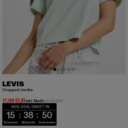
LEVIS
Cropped Jordie
Derzeitiger Preis: 17,99 EUR
17,99 EUR
Aktionspreis: 29,99 EUR
inkl. MwSt.
29,99 EUR
-40% DEAL ENDET IN
15
38
50
Stunden
Minuten
Sekunden