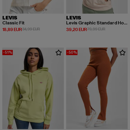
LEVIS
LEVIS
Classic Fit
Levis Graphic Standard Hoodie
Derzeitiger Preis: 18,89 EUR
Aktionspreis: 34,99 EUR
Derzeitiger Preis: 39,20 EUR
Aktionspreis:
18,89 EUR
34,99 EUR
39,20 EUR
79,99 EUR
-51%
-50%