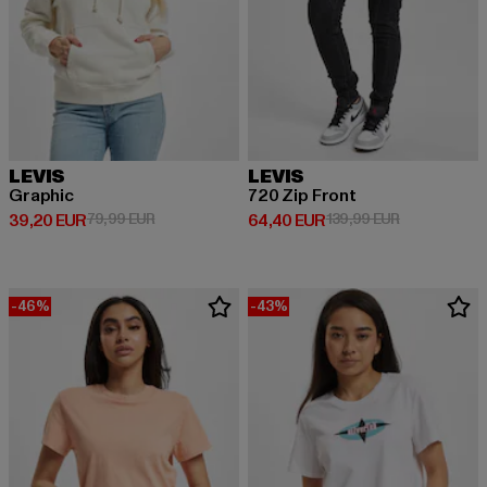
LEVIS
LEVIS
Graphic
720 Zip Front
Derzeitiger Preis: 39,20 EUR
Aktionspreis: 79,99 EUR
Derzeitiger Preis: 64,40 EUR
Aktionspreis
39,20 EUR
79,99 EUR
64,40 EUR
139,99 EUR
-46%
-43%