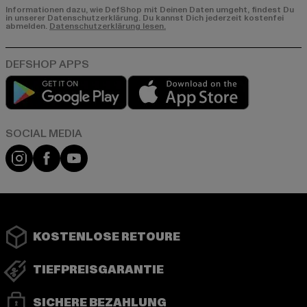
Informationen dazu, wie DefShop mit Deinen Daten umgeht, findest Du
in unserer Datenschutzerklärung. Du kannst Dich jederzeit kostenfei
abmelden.
Datenschutzerklärung lesen.
Play market
App store
Instagram
Facebook
YouTube
KOSTENLOSE RETOURE
TIEFPREISGARANTIE
SICHERE BEZAHLUNG