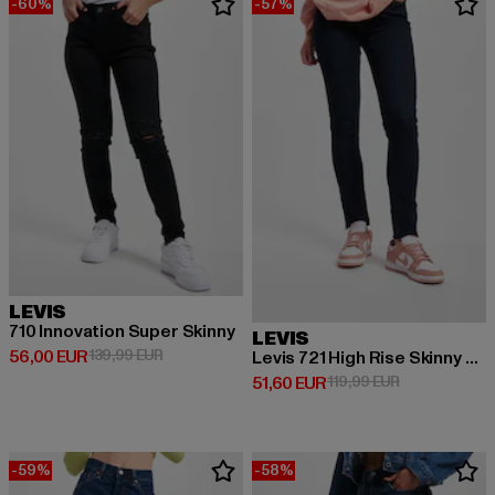
-60%
-57%
LEVIS
710 Innovation Super Skinny
LEVIS
Derzeitiger Preis: 56,00 EUR
Aktionspreis: 139,99 EUR
56,00 EUR
139,99 EUR
Levis 721 High Rise Skinny W Jeans
Derzeitiger Preis: 51,60 EUR
Aktionspreis:
51,60 EUR
119,99 EUR
-59%
-58%