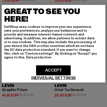
Derzeitiger Preis: 73,60 EUR
Derzeitiger Preis: 39,20 EUR
73,60 EUR
160,00 EUR
39,20 EUR
79,99 EUR
GREAT TO SEE YOU
HERE!
-54%
-50%
DefShop uses cookies to improve your use experience,
save your preferences, analyse use behaviour and to
provide and measure interest-based contents and
advertising. In addition, we allow partners to extract data
or to use cookies. This may also include the processing of
your data in the USA or other countries which do not have
the EU data protection standard. If you want to change
this, click on "Custom settings". By clicking on "Accept" you
agree to this.
Data protection
ACCEPT
INDIVIDUAL SETTINGS
LEVIS
LEVIS
Graphic Prism
Oriel Turtleneck
Derzeitiger Preis: 41,40 EUR
Aktionspreis: 89,99 EUR
Derzeitiger Preis: 25,00 EUR
Aktionspreis:
41,40 EUR
89,99 EUR
25,00 EUR
49,99 EUR