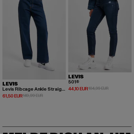
LEVIS
501®
LEVIS
Derzeitiger Preis: 44,10 EUR
Aktionspreis:
44,10 EUR
104,99 EUR
Levis Ribcage Ankle Straight Fit Jeans
Derzeitiger Preis: 61,50 EUR
Aktionspreis: 149,99 EUR
61,50 EUR
149,99 EUR