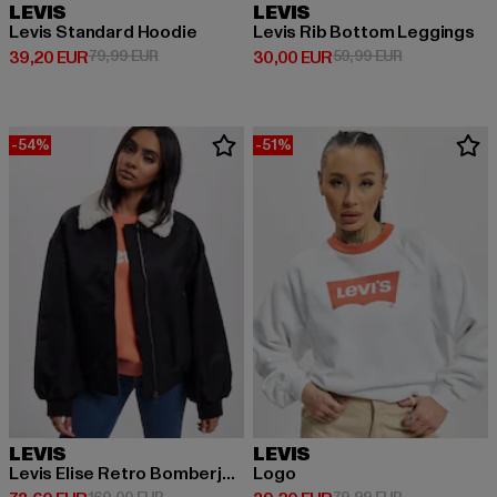
LEVIS
LEVIS
Levis Standard Hoodie
Levis Rib Bottom Leggings
Derzeitiger Preis: 39,20 EUR
Aktionspreis: 79,99 EUR
Derzeitiger Preis: 30,00 EUR
Aktionspreis:
39,20 EUR
79,99 EUR
30,00 EUR
59,99 EUR
-54%
-51%
LEVIS
LEVIS
Levis Elise Retro Bomberjacke
Logo
Aktionspreis: 160,00 EUR
Aktionspreis: