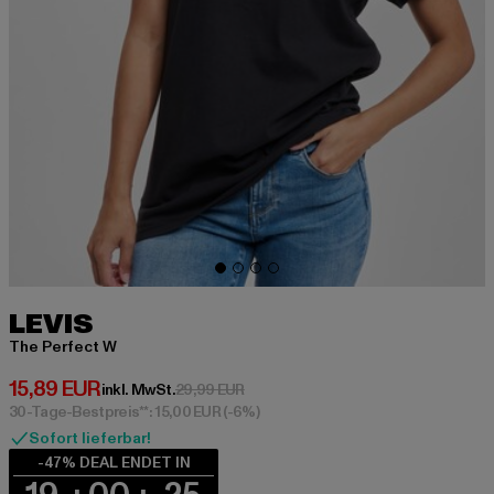
LEVIS
The Perfect W
Derzeitiger Preis: 15,89 EUR
15,89 EUR
Aktionspreis: 29,99 EUR
inkl. MwSt.
29,99 EUR
30-Tage-Bestpreis**: 15,00 EUR
(-6%)
Sofort lieferbar!
-47% DEAL ENDET IN