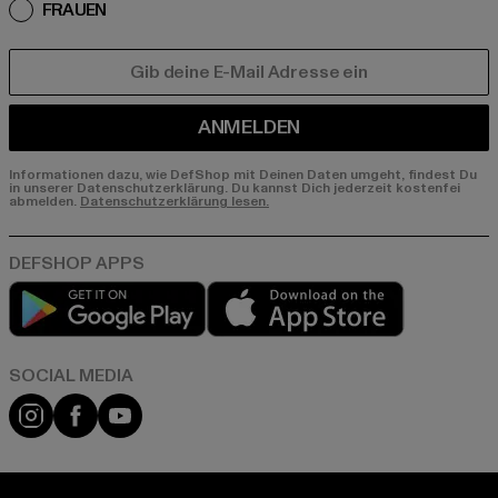
FRAUEN
E-MAIL
ANMELDEN
Informationen dazu, wie DefShop mit Deinen Daten umgeht, findest Du
in unserer Datenschutzerklärung. Du kannst Dich jederzeit kostenfei
abmelden.
Datenschutzerklärung lesen.
Play market
App store
Instagram
Facebook
YouTube