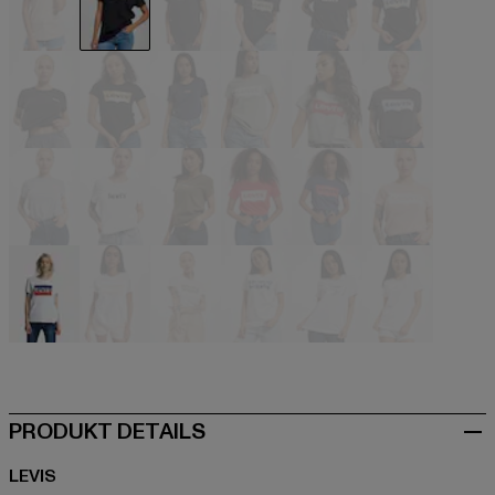
beige
schwarz
schwarz
schwarz
schwarz
schwarz
schwarz
schwarz
blau
grün
grau
grau
grau
bunt
olive
rot
rot
rosa
weiß
weiß
weiß
weiß
weiß
weiß
PRODUKT DETAILS
LEVIS