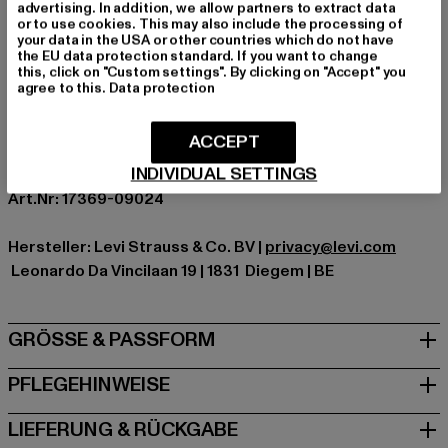
Ausschnitt: Rundhals
advertising. In addition, we allow partners to extract data
or to use cookies. This may also include the processing of
Ärmelart: Kurzarm
your data in the USA or other countries which do not have
Schnitt: Normal
the EU data protection standard. If you want to change
this, click on "Custom settings". By clicking on "Accept" you
Marke: Levis
agree to this.
Data protection
Kat.: T-Shirts
Farbe: schwarz
ACCEPT
Hersteller Farbe: batwing black
INDIVIDUAL SETTINGS
Materialzusammensetzung: 100% Baumwolle
Art.Nr: 17369-09024
Hersteller: Levi Strauss & Co. BV |
privacy@levi.com
Leonardo Da Vincilaan 19 | 1831 Diegem | BE
GRÖSSE & PASSFORM
PFLEGEHINWEISE
LIEFERUNG & RÜCKGABE