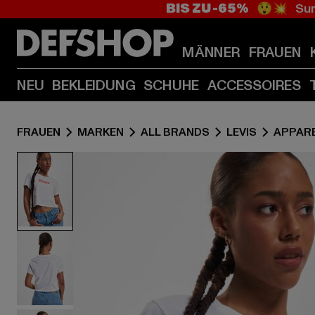
BIS ZU -65%
😲💥 Sum
MÄNNER
FRAUEN
NEU
BEKLEIDUNG
SCHUHE
ACCESSOIRES
FRAUEN
MARKEN
ALL BRANDS
LEVIS
APPAR