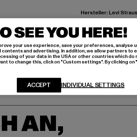
Hersteller: Levi Strau
Leonardo Da Vincilaan
O SEE YOU HERE!
GRÖSSE 
rove your use experience, save your preferences, analyse u
ontents and advertising. In addition, we allow partners to e
LIEFERUNG &
ocessing of your data in the USA or other countries which do 
ant to change this, click on "Custom settings". By clicking on 
ACCEPT
INDIVIDUAL SETTINGS
H AN,