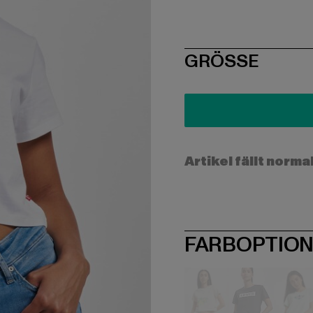
SIZE
GRÖSSE
Artikel fällt norma
FARBOPTIO