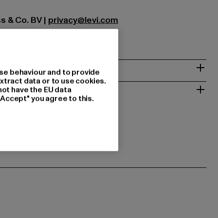
ss & Co. BV |
privacy@levi.com
 19 | 1831 Diegem | BE
& PASSFORM
se behaviour and to provide
xtract data or to use cookies.
 RÜCKGABE
not have the EU data
"Accept" you agree to this.