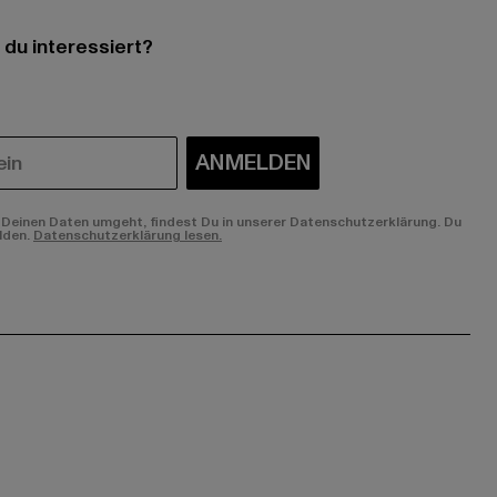
 du interessiert?
ANMELDEN
Deinen Daten umgeht, findest Du in unserer Datenschutzerklärung. Du
lden.
Datenschutzerklärung lesen.