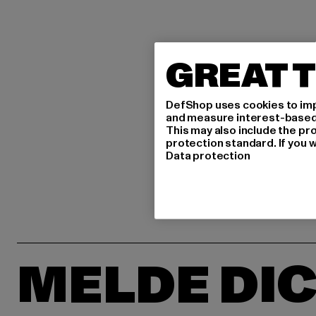
GREAT T
DefShop uses cookies to imp
and measure interest-based c
This may also include the pr
protection standard. If you w
Data protection
MELDE DIC