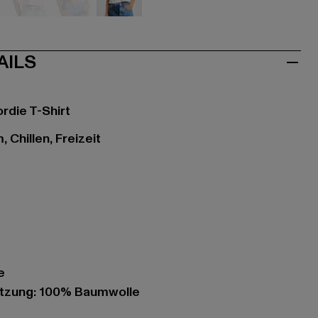
ün
pink
weiß
weiß
AILS
rdie T-Shirt
 Chillen, Freizeit
e
tzung: 100% Baumwolle