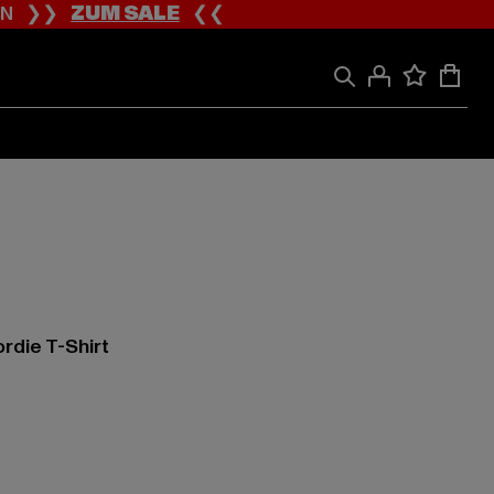
ION ❯❯
ZUM SALE
❮❮
rdie T-Shirt
 29,98 EUR