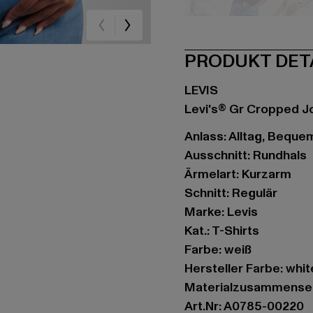
beige
schwarz
gr
PRODUKT DET
LEVIS
Levi's® Gr Cropped Jo
Anlass: Alltag, Bequem,
Ausschnitt: Rundhals
Ärmelart: Kurzarm
Schnitt: Regulär
Marke: Levis
Kat.: T-Shirts
Farbe: weiß
Hersteller Farbe: whit
Materialzusammense
Art.Nr: A0785-00220