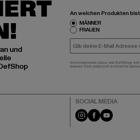
IERT
An welchen Produkten bist
N!
MÄNNER
FRAUEN
E-MAIL
 an und
elle
Informationen dazu, wie DefShop mit 
 DefShop
kannst Dich jederzeit kostenfei abme
e
Instagram
Facebook
YouTube