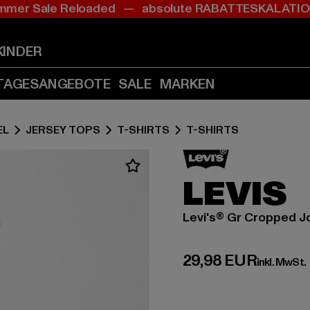
mer Sale Reloaded — absolute RABATTESKALAT
Zum
Zum
Inhalt
Fußzeile
springen
springen
KINDER
(Enter
(Enter
drücken)
drücken)
TAGESANGEBOTE
SALE
MARKEN
EL
JERSEY TOPS
T-SHIRTS
T-SHIRTS
LEVIS
Levi's® Gr Cropped Jo
Derzeitiger Preis:
29,98 EUR
inkl. MwSt.