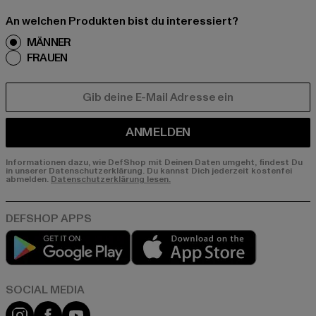
An welchen Produkten bist du interessiert?
MÄNNER
FRAUEN
E-MAIL
ANMELDEN
Informationen dazu, wie DefShop mit Deinen Daten umgeht, findest Du
in unserer Datenschutzerklärung. Du kannst Dich jederzeit kostenfei
abmelden.
Datenschutzerklärung lesen.
Play market
App store
Instagram
Facebook
YouTube