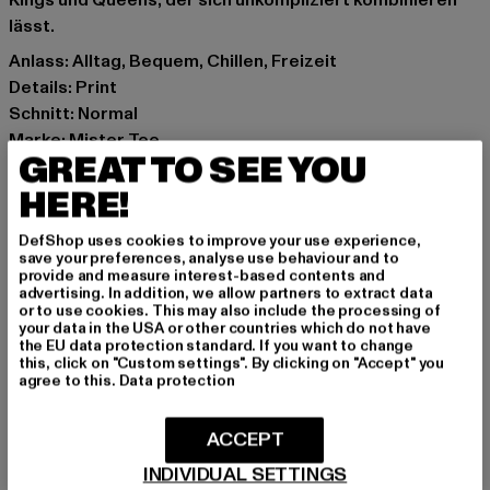
Kings und Queens, der sich unkompliziert kombinieren
lässt.
Anlass: Alltag, Bequem, Chillen, Freizeit
Details: Print
Schnitt: Normal
Marke: Mister Tee
GREAT TO SEE YOU
Kat.: T-Shirts
Farbe: weiß
HERE!
Hersteller Farbe: white
DefShop uses cookies to improve your use experience,
Materialzusammensetzung: 100% Baumwolle
save your preferences, analyse use behaviour and to
Art.Nr: MTK363-00220
provide and measure interest-based contents and
advertising. In addition, we allow partners to extract data
or to use cookies. This may also include the processing of
Hersteller: TB International GmbH |
info@tbint.de
your data in the USA or other countries which do not have
the EU data protection standard. If you want to change
Dr.-Robert-Murjahn-Straße 7 | 64372 Ober-Ramstadt |
this, click on "Custom settings". By clicking on "Accept" you
DE
agree to this.
Data protection
ACCEPT
GRÖSSE & PASSFORM
INDIVIDUAL SETTINGS