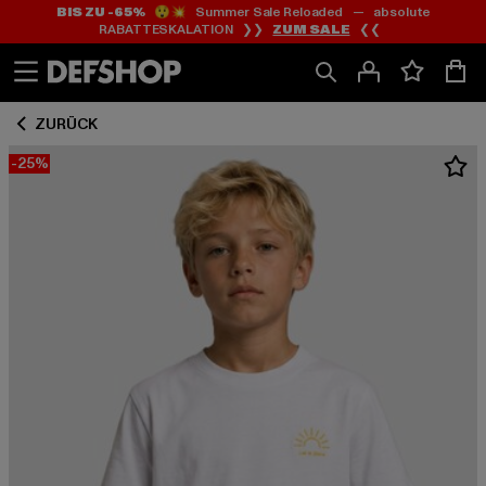
BIS ZU -65%
😲💥 Summer Sale Reloaded — absolute
Zum
Zum
RABATTESKALATION ❯❯
ZUM SALE
❮❮
Inhalt
Fußzeile
springen
springen
ZURÜCK
-25%