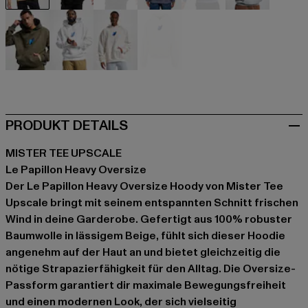
beige
schwarz
schwarz
blau
blau
grau
olive
weiß
weiß
weiß
PRODUKT DETAILS
MISTER TEE UPSCALE
Le Papillon Heavy Oversize
Der Le Papillon Heavy Oversize Hoody von Mister Tee
Upscale bringt mit seinem entspannten Schnitt frischen
Wind in deine Garderobe. Gefertigt aus 100% robuster
Baumwolle in lässigem Beige, fühlt sich dieser Hoodie
angenehm auf der Haut an und bietet gleichzeitig die
nötige Strapazierfähigkeit für den Alltag. Die Oversize-
Passform garantiert dir maximale Bewegungsfreiheit
und einen modernen Look, der sich vielseitig