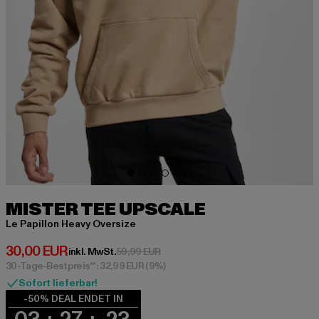
MISTER TEE UPSCALE
Le Papillon Heavy Oversize
Derzeitiger Preis: 30,00 EUR
30,00 EUR
Aktionspreis: 59,99 EUR
inkl. MwSt.
59,99 EUR
30-Tage-Bestpreis**: 32,99 EUR
(9%)
Sofort lieferbar!
-50% DEAL ENDET IN