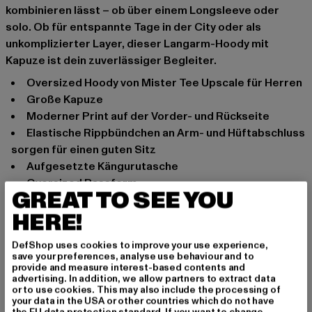
kombinieren lässt – ob über einem Longsleeve oder
solo. Ob für entspannte Tage in der City oder als
unkomplizierter Layer, dieser Langarm-Hoody mit
Kapuze ist dein zuverlässiger Begleiter.
Oversized Hoody von Mister Tee Upscale für Herren
Große Kapuze
Moderner Print auf der Vorder- und Rückseite
Elastische Rippbündchen an Arm- und Hüftabschluss
sorgen für einen guten Sitz
Aufgesetzte Kängurutasche
Oversized Passform
GREAT TO SEE YOU
Anlass: Alltag, Bequem, Chillen, Freizeit
HERE!
Ausschnitt: Kapuze
Ärmelart: Langarm
DefShop uses cookies to improve your use experience,
Schnitt: Oversize
save your preferences, analyse use behaviour and to
provide and measure interest-based contents and
Marke: Mister Tee Upscale
advertising. In addition, we allow partners to extract data
Kat.: Hoodies
or to use cookies. This may also include the processing of
your data in the USA or other countries which do not have
Farbe: beige
the EU data protection standard. If you want to change