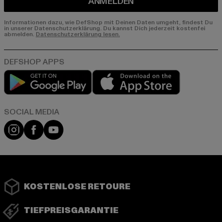
ANMELDEN
Informationen dazu, wie DefShop mit Deinen Daten umgeht, findest Du
in unserer Datenschutzerklärung. Du kannst Dich jederzeit kostenfei
abmelden.
Datenschutzerklärung lesen.
Play market
App store
Instagram
Facebook
YouTube
KOSTENLOSE RETOURE
TIEFPREISGARANTIE