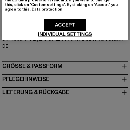
Hersteller Farbe: unionbeige
this, click on "Custom settings". By clicking on "Accept" you
agree to this.
Data protection
Materialzusammensetzung: 100% Baumwolle
Art.Nr: MT1919-03738
ACCEPT
Hersteller: TB International GmbH |
info@tbint.de
INDIVIDUAL SETTINGS
Dr.-Robert-Murjahn-Straße 7 | 64372 Ober-Ramstadt |
DE
GRÖSSE & PASSFORM
PFLEGEHINWEISE
LIEFERUNG & RÜCKGABE