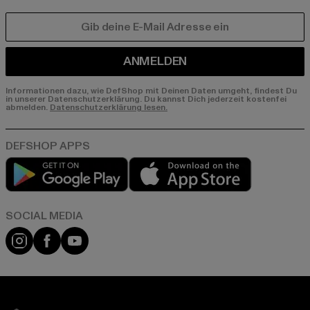
E-MAIL
ANMELDEN
Informationen dazu, wie DefShop mit Deinen Daten umgeht, findest Du
in unserer Datenschutzerklärung. Du kannst Dich jederzeit kostenfei
abmelden.
Datenschutzerklärung lesen.
Play market
App store
Instagram
Facebook
YouTube