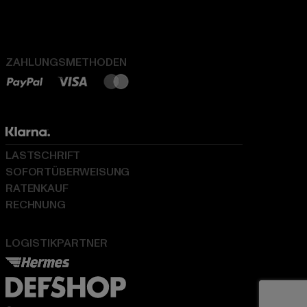
ZAHLUNGSMETHODEN
LASTSCHRIFT
SOFORTÜBERWEISUNG
RATENKAUF
RECHNUNG
LOGISTIKPARTNER