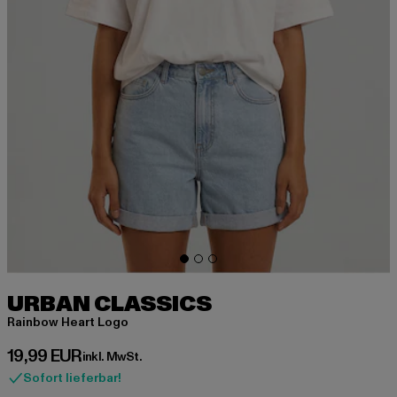
URBAN CLASSICS
Rainbow Heart Logo
Derzeitiger Preis: 19,99 EUR
19,99 EUR
inkl. MwSt.
Sofort lieferbar!