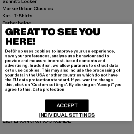
Schnitt: Locker
Marke: Urban Classics
Kat.: T-Shirts
Farbe: beige
GREAT TO SEE YOU
Hersteller Farbe: white
Materialzusammensetzung: 100% Baumwolle
HERE!
Art.Nr: TB8754-00220
DefShop uses cookies to improve your use experience,
save your preferences, analyse use behaviour and to
Hersteller: TB International GmbH |
info@tbint.de
provide and measure interest-based contents and
advertising. In addition, we allow partners to extract data
Dr.-Robert-Murjahn-Straße 7 | 64372 Ober-Ramstadt |
or to use cookies. This may also include the processing of
DE
your data in the USA or other countries which do not have
the EU data protection standard. If you want to change
this, click on "Custom settings". By clicking on "Accept" you
agree to this.
Data protection
GRÖSSE & PASSFORM
ACCEPT
PFLEGEHINWEISE
INDIVIDUAL SETTINGS
LIEFERUNG & RÜCKGABE