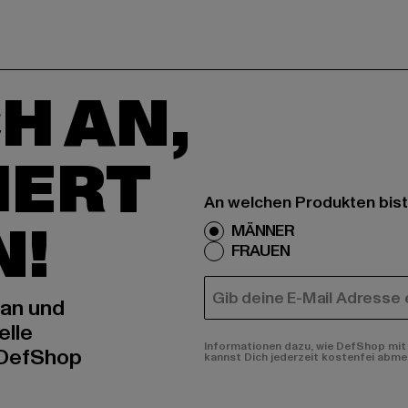
H AN,
IERT
An welchen Produkten bist
N!
MÄNNER
FRAUEN
E-MAIL
 an und
elle
Informationen dazu, wie DefShop mit 
 DefShop
kannst Dich jederzeit kostenfei abme