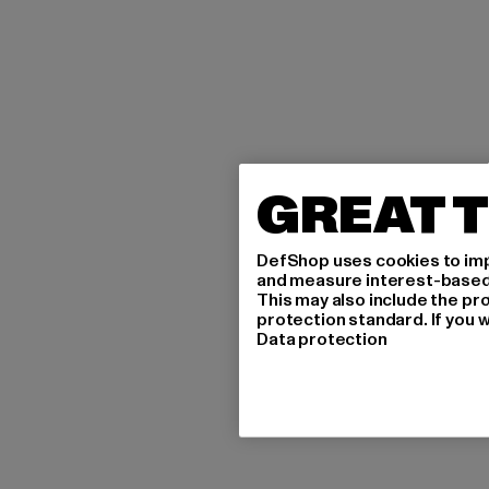
GREAT T
DefShop uses cookies to imp
and measure interest-based c
This may also include the pr
protection standard. If you w
Data protection