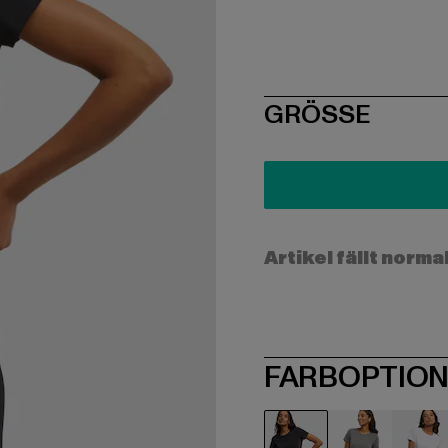
SIZE
GRÖSSE
Artikel fällt norma
FARBOPTIO