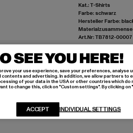
Kat.: T-Shirts
Farbe: schwarz
Hersteller Farbe: blac
Materialzusammenset
Art.Nr: TB7812-00007
O SEE YOU HERE!
Hersteller: TB Intern
Dr.-Robert-Murjahn-S
rove your use experience, save your preferences, analyse u
ontents and advertising. In addition, we allow partners to e
GRÖSSE 
ocessing of your data in the USA or other countries which do 
ant to change this, click on "Custom settings". By clicking on 
PFLEGEHINWE
LIEFERUNG &
ACCEPT
INDIVIDUAL SETTINGS