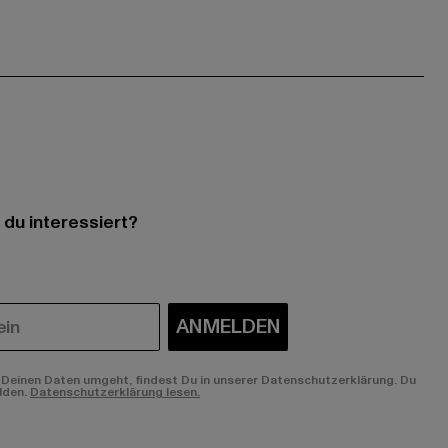
 du interessiert?
ANMELDEN
Deinen Daten umgeht, findest Du in unserer Datenschutzerklärung. Du
lden.
Datenschutzerklärung lesen.