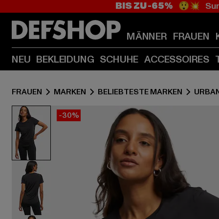
BIS ZU -65%
😲💥 Sum
MÄNNER
FRAUEN
NEU
BEKLEIDUNG
SCHUHE
ACCESSOIRES
FRAUEN
MARKEN
BELIEBTESTE MARKEN
URBAN
-30%