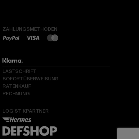
ZAHLUNGSMETHODEN
LASTSCHRIFT
SOFORTÜBERWEISUNG
RATENKAUF
RECHNUNG
LOGISTIKPARTNER