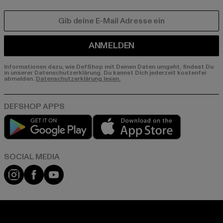
E-MAIL
ANMELDEN
Informationen dazu, wie DefShop mit Deinen Daten umgeht, findest Du
in unserer Datenschutzerklärung. Du kannst Dich jederzeit kostenfei
abmelden.
Datenschutzerklärung lesen.
Play market
App store
Instagram
Facebook
YouTube