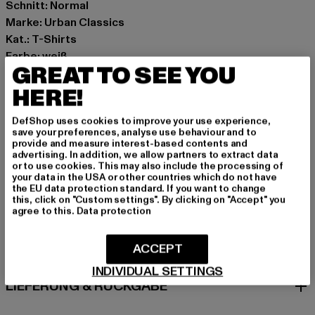
Schnitt: Normal
Marke: Urban Classics
Kat.: T-Shirts
Farbe: weiß
GREAT TO SEE YOU
Hersteller Farbe: white
Materialzusammensetzung: 88% Nylon, 12% Elasthan
HERE!
Art.Nr: TB7812-00220
DefShop uses cookies to improve your use experience,
save your preferences, analyse use behaviour and to
Hersteller: TB International GmbH |
info@tbint.de
provide and measure interest-based contents and
advertising. In addition, we allow partners to extract data
Dr.-Robert-Murjahn-Straße 7 | 64372 Ober-Ramstadt |
or to use cookies. This may also include the processing of
DE
your data in the USA or other countries which do not have
the EU data protection standard. If you want to change
this, click on "Custom settings". By clicking on "Accept" you
agree to this.
Data protection
GRÖSSE & PASSFORM
ACCEPT
PFLEGEHINWEISE
INDIVIDUAL SETTINGS
LIEFERUNG & RÜCKGABE