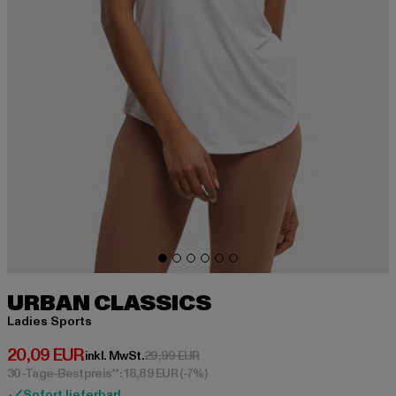
URBAN CLASSICS
Ladies Sports
Derzeitiger Preis: 20,09 EUR
20,09 EUR
Aktionspreis: 29,99 EUR
inkl. MwSt.
29,99 EUR
30-Tage-Bestpreis**: 18,89 EUR
(-7%)
Sofort lieferbar!