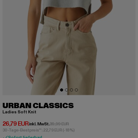
URBAN CLASSICS
Ladies Soft Knit
Derzeitiger Preis: 26,79 EUR
26,79 EUR
Aktionspreis: 39,99 EUR
inkl. MwSt.
39,99 EUR
30-Tage-Bestpreis**: 22,79 EUR
(-18%)
Sofort lieferbar!