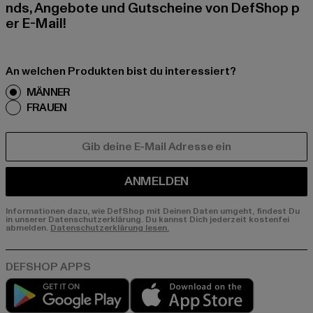
nds, Angebote und Gutscheine von DefShop p
er E-Mail!
An welchen Produkten bist du interessiert?
MÄNNER
FRAUEN
E-MAIL
ANMELDEN
Informationen dazu, wie DefShop mit Deinen Daten umgeht, findest Du
in unserer Datenschutzerklärung. Du kannst Dich jederzeit kostenfei
abmelden.
Datenschutzerklärung lesen.
Play market
App store