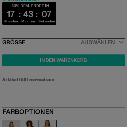
-33% DEAL ENDET IN
17
43
06
Stunden
Minuten
Sekunden
SIZE
GRÖSSE
AUSWÄHLEN
IN DEN WARENKORB
Artikel fällt normal aus
FARBOPTIONEN