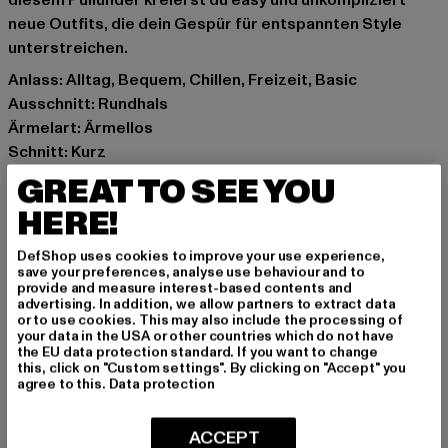
diesem Pullunder kreierst du easy und unkompliziert
neue Outfits, die dein Gespür für entspannten Style
unterstreichen.
Anlass: Alltag, Bequem, Chillen, Freizeit, Basic
Ausschnitt: Rundhals
Ärmelart: Ärmellos
Schnitt: Kurz
Marke: Urban Classics
GREAT TO SEE YOU
Kat.: Pullover
HERE!
Farbe: grau
Hersteller Farbe: lightasphalt
DefShop uses cookies to improve your use experience,
Materialzusammensetzung: 76% Polyester, 10%
save your preferences, analyse use behaviour and to
provide and measure interest-based contents and
Polyacryl, 8% Polyamid, 6% Elasthan
advertising. In addition, we allow partners to extract data
Art.Nr: TB7460-02946
or to use cookies. This may also include the processing of
your data in the USA or other countries which do not have
the EU data protection standard. If you want to change
Hersteller: TB International GmbH |
info@tbint.de
this, click on "Custom settings". By clicking on "Accept" you
agree to this.
Data protection
Dr.-Robert-Murjahn-Straße 7 | 64372 Ober-Ramstadt |
DE
ACCEPT