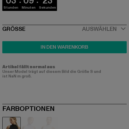
03
09
23
Stunden
Minuten
Sekunden
SIZE
GRÖSSE
AUSWÄHLEN
IN DEN WARENKORB
Artikel fällt normal aus
Unser Model trägt auf diesem Bild die Größe S und
ist NaN m groß.
FARBOPTIONEN