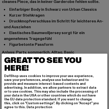
cleanes Piece, das in keiner Garderobe fehlen sollte.
Einfarbiger Body in Schwarz von Urban Classics
Kurzer Stehkragen
Druckknopfverschluss im Schritt für leichteres An-
und Ausziehen
Elastisches Baumwolljersey sorgt für ein
angenehmes Tragegefühl
Figurbetonte Passform
Anlass: Party, sommerlich, Alltag, Basic
GREAT TO SEE YOU
Ausschnitt: Stehkragen
Verschlussarten: Druckknopf
HERE!
Marke: Urban Classics
Kat.: Bodys
DefShop uses cookies to improve your use experience,
save your preferences, analyse use behaviour and to
Farbe: schwarz
provide and measure interest-based contents and
Hersteller Farbe: black
advertising. In addition, we allow partners to extract data
or to use cookies. This may also include the processing of
Materialzusammensetzung: 95% Baumwolle, 5%
your data in the USA or other countries which do not have
Elasthan
the EU data protection standard. If you want to change
this, click on "Custom settings". By clicking on "Accept" you
Art.Nr: TB4510-00007
agree to this.
Data protection