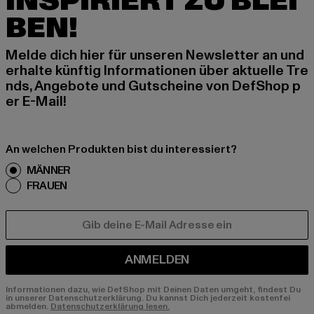
INSPIRIERT ZU BLEI
BEN!
Melde dich hier für unseren Newsletter an und
erhalte künftig Informationen über aktuelle Tre
nds, Angebote und Gutscheine von DefShop p
er E-Mail!
An welchen Produkten bist du interessiert?
MÄNNER
FRAUEN
E-MAIL
ANMELDEN
Informationen dazu, wie DefShop mit Deinen Daten umgeht, findest Du
in unserer Datenschutzerklärung. Du kannst Dich jederzeit kostenfei
abmelden.
Datenschutzerklärung lesen.