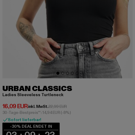
URBAN CLASSICS
Ladies Sleeveless Turtleneck
Derzeitiger Preis: 16,09 EUR
16,09 EUR
Aktionspreis: 22,99 EUR
inkl. MwSt.
22,99 EUR
30-Tage-Bestpreis**: 14,94 EUR
(-8%)
Sofort lieferbar!
-30% DEAL ENDET IN