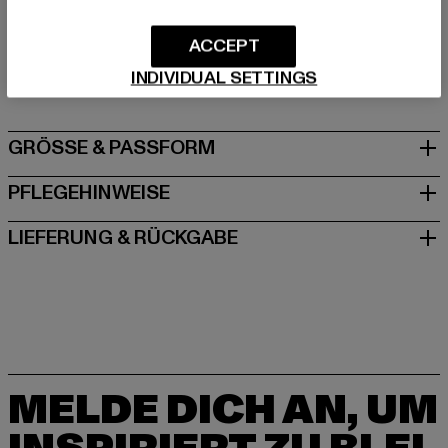
Hersteller: TB International GmbH |
info@tbint.de
ACCEPT
Dr.-Robert-Murjahn-Straße 7 | 64372 Ober-Ramstadt |
INDIVIDUAL SETTINGS
DE
GRÖSSE & PASSFORM
PFLEGEHINWEISE
LIEFERUNG & RÜCKGABE
MELDE DICH AN, UM