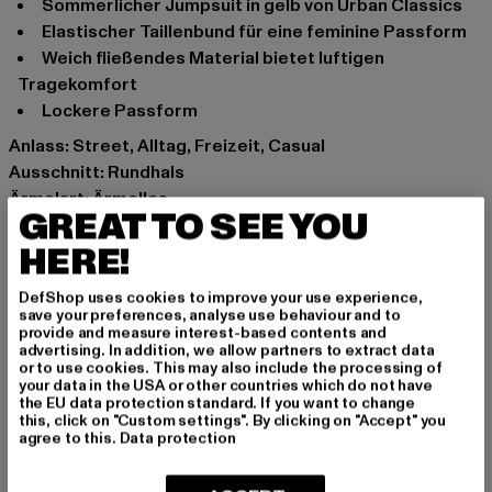
Sommerlicher Jumpsuit in gelb von Urban Classics
Elastischer Taillenbund für eine feminine Passform
Weich fließendes Material bietet luftigen
Tragekomfort
Lockere Passform
Anlass: Street, Alltag, Freizeit, Casual
Ausschnitt: Rundhals
Ärmelart: Ärmellos
GREAT TO SEE YOU
Schnitt: Normal
HERE!
Marke: Urban Classics
Kat.: Jumpsuits
DefShop uses cookies to improve your use experience,
Farbe: violet
save your preferences, analyse use behaviour and to
Hersteller Farbe: lilac
provide and measure interest-based contents and
advertising. In addition, we allow partners to extract data
Materialzusammensetzung: 77% Modal, 23% Polyester
or to use cookies. This may also include the processing of
Art.Nr: TB4358-00145
your data in the USA or other countries which do not have
the EU data protection standard. If you want to change
this, click on "Custom settings". By clicking on "Accept" you
Hersteller: TB International GmbH |
info@tbint.de
agree to this.
Data protection
Dr.-Robert-Murjahn-Straße 7 | 64372 Ober-Ramstadt |
DE