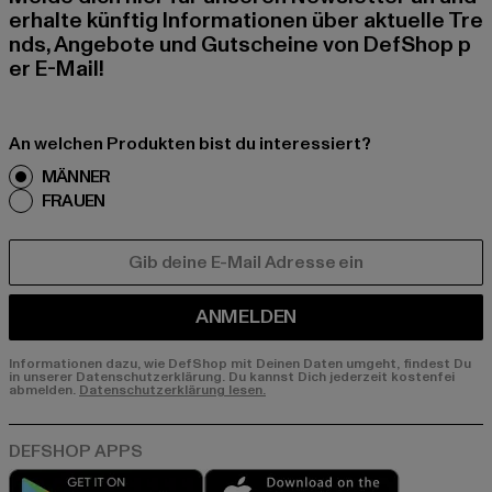
erhalte künftig Informationen über aktuelle Tre
nds, Angebote und Gutscheine von DefShop p
er E-Mail!
An welchen Produkten bist du interessiert?
MÄNNER
FRAUEN
E-MAIL
ANMELDEN
Informationen dazu, wie DefShop mit Deinen Daten umgeht, findest Du
in unserer Datenschutzerklärung. Du kannst Dich jederzeit kostenfei
abmelden.
Datenschutzerklärung lesen.
Play market
App store