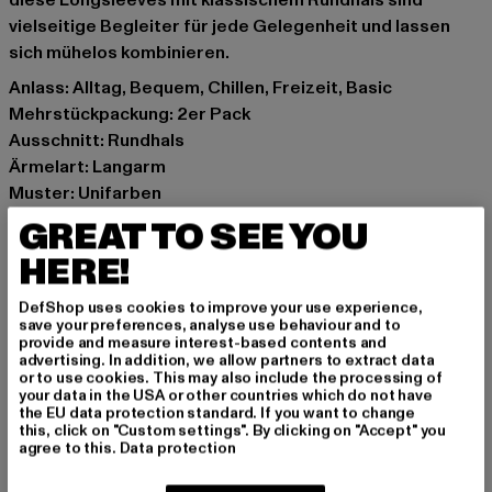
diese Longsleeves mit klassischem Rundhals sind
vielseitige Begleiter für jede Gelegenheit und lassen
sich mühelos kombinieren.
Anlass: Alltag, Bequem, Chillen, Freizeit, Basic
Mehrstückpackung: 2er Pack
Ausschnitt: Rundhals
Ärmelart: Langarm
Muster: Unifarben
Schnitt: schmal
GREAT TO SEE YOU
Marke: Urban Classics
HERE!
Kat.: Longsleeves
Farbe: schwarz, weiß
DefShop uses cookies to improve your use experience,
Hersteller Farbe: black+white
save your preferences, analyse use behaviour and to
provide and measure interest-based contents and
Materialzusammensetzung: 90% Baumwolle, 10%
advertising. In addition, we allow partners to extract data
Elasthan
or to use cookies. This may also include the processing of
your data in the USA or other countries which do not have
Art.Nr: TB7088A-03102
the EU data protection standard. If you want to change
this, click on "Custom settings". By clicking on "Accept" you
agree to this.
Data protection
Hersteller: TB International GmbH |
info@tbint.de
Dr.-Robert-Murjahn-Straße 7 | 64372 Ober-Ramstadt |