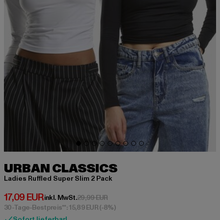
URBAN CLASSICS
Ladies Ruffled Super Slim 2 Pack
Derzeitiger Preis: 17,09 EUR
17,09 EUR
Aktionspreis: 29,99 EUR
inkl. MwSt.
29,99 EUR
30-Tage-Bestpreis**: 15,89 EUR
(-8%)
Sofort lieferbar!