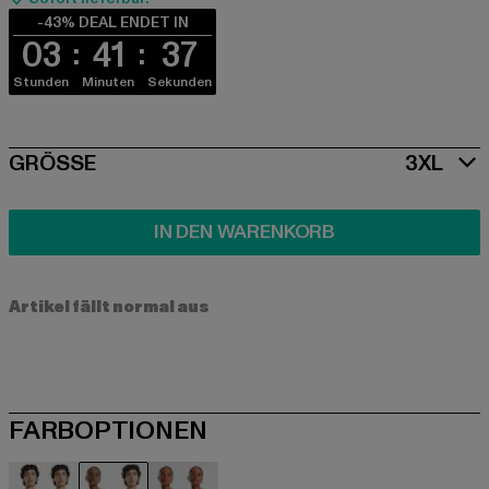
-43% DEAL ENDET IN
03
41
37
Stunden
Minuten
Sekunden
SIZE
GRÖSSE
3XL
IN DEN WARENKORB
Artikel fällt normal aus
FARBOPTIONEN