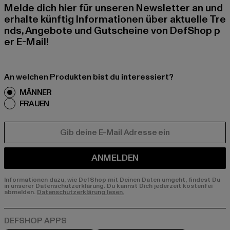
Melde dich hier für unseren Newsletter an und
erhalte künftig Informationen über aktuelle Tre
nds, Angebote und Gutscheine von DefShop p
er E-Mail!
An welchen Produkten bist du interessiert?
MÄNNER
FRAUEN
E-MAIL
ANMELDEN
Informationen dazu, wie DefShop mit Deinen Daten umgeht, findest Du
in unserer Datenschutzerklärung. Du kannst Dich jederzeit kostenfei
abmelden.
Datenschutzerklärung lesen.