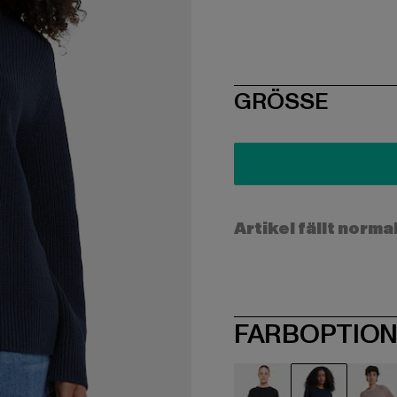
SIZE
GRÖSSE
Artikel fällt norma
FARBOPTIO