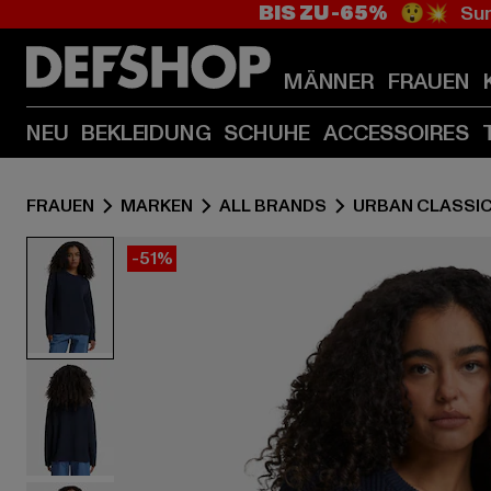
BIS ZU -65%
😲💥 Sum
MÄNNER
FRAUEN
NEU
BEKLEIDUNG
SCHUHE
ACCESSOIRES
FRAUEN
MARKEN
ALL BRANDS
URBAN CLASSI
-51%