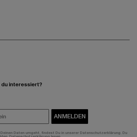
 du interessiert?
ANMELDEN
Deinen Daten umgeht, findest Du in unserer Datenschutzerklärung. Du
lden.
Datenschutzerklärung lesen.