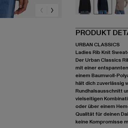
schwarz
blau
ro
PRODUKT DET
URBAN CLASSICS
Ladies Rib Knit Sweat
Der Urban Classics Ri
mit einer entspannten
einem Baumwoll-Polya
hält dich zuverlässig
Rundhalsausschnitt u
vielseitigen Kombinat
oder über einem Hemd
Qualität für deinen Da
keine Kompromisse m