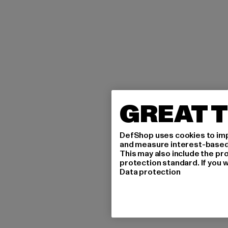
GREAT T
DefShop uses cookies to imp
and measure interest-based c
This may also include the pr
protection standard. If you w
Data protection