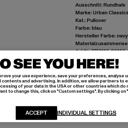
Ausschnitt: Rundhals
Marke: Urban Classic
Kat.: Pullover
Farbe: blau
Hersteller Farbe: navy
Materialzusammenset
Art.Nr: TB7116-00155
O SEE YOU HERE!
Hersteller: TB Intern
Dr.-Robert-Murjahn-S
rove your use experience, save your preferences, analyse u
ontents and advertising. In addition, we allow partners to e
ocessing of your data in the USA or other countries which do 
ant to change this, click on "Custom settings". By clicking on 
GRÖSSE 
PFLEGEHINWE
ACCEPT
INDIVIDUAL SETTINGS
LIEFERUNG &