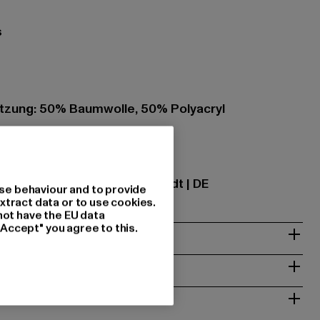
s
zung: 50% Baumwolle, 50% Polyacryl
ational GmbH |
info@tbint.de
traße 7 | 64372 Ober-Ramstadt | DE
se behaviour and to provide
xtract data or to use cookies.
not have the EU data
"Accept" you agree to this.
& PASSFORM
ISE
 RÜCKGABE