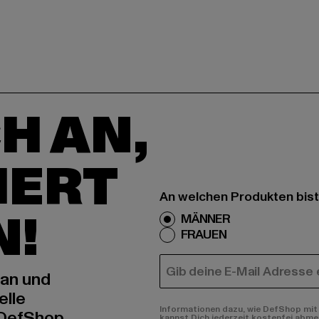
H AN,
IERT
An welchen Produkten bist
N!
MÄNNER
FRAUEN
E-MAIL
 an und
elle
Informationen dazu, wie DefShop mit 
 DefShop
kannst Dich jederzeit kostenfei abme