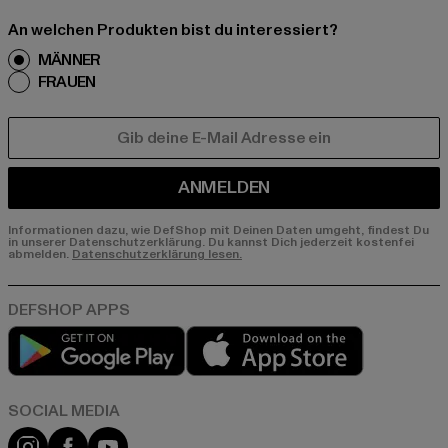
An welchen Produkten bist du interessiert?
MÄNNER
FRAUEN
E-MAIL
ANMELDEN
Informationen dazu, wie DefShop mit Deinen Daten umgeht, findest Du
in unserer Datenschutzerklärung. Du kannst Dich jederzeit kostenfei
abmelden.
Datenschutzerklärung lesen.
Play market
App store
Instagram
Facebook
YouTube