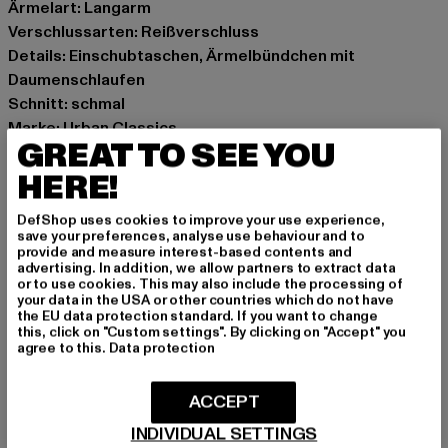
Ärmelart: Langarm
Verschlussarten: Reißverschluss
Details: Einschubtaschen, Ärmelbündchen mit
Daumenschlaufen
Schnitt: schmal
Marke: Urban Classics
GREAT TO SEE YOU
Kat.: Zip Hoodies
Farbe: schwarz
HERE!
Hersteller Farbe: black
DefShop uses cookies to improve your use experience,
Materialzusammensetzung: 100% Polyester
save your preferences, analyse use behaviour and to
Art.Nr: TB1728Z-00007
provide and measure interest-based contents and
advertising. In addition, we allow partners to extract data
or to use cookies. This may also include the processing of
Hersteller: TB International GmbH |
info@tbint.de
your data in the USA or other countries which do not have
the EU data protection standard. If you want to change
Dr.-Robert-Murjahn-Straße 7 | 64372 Ober-Ramstadt |
this, click on "Custom settings". By clicking on "Accept" you
DE
agree to this.
Data protection
ACCEPT
GRÖSSE & PASSFORM
INDIVIDUAL SETTINGS