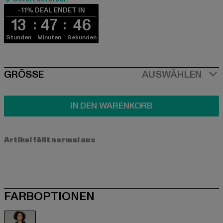
-11% DEAL ENDET IN
13
47
45
Stunden
Minuten
Sekunden
SIZE
GRÖSSE
AUSWÄHLEN
IN DEN WARENKORB
Artikel fällt normal aus
FARBOPTIONEN